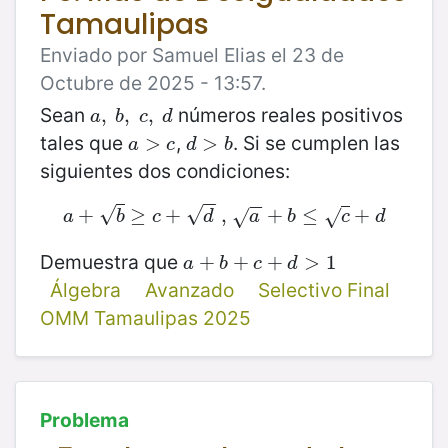
Tamaulipas
Enviado por Samuel Elias el 23 de
Octubre de 2025 - 13:57.
Sean
números reales positivos
a
,
,
b
,
,
c
,
,
d
a
b
c
d
tales que
,
. Si se cumplen las
a
>
>
c
d
>
>
b
a
c
d
b
siguientes dos condiciones:
−
−
−
−
√
√
+
≥
a
+
b
+
≥
c
+
d
,
,
a
+
b
+
≤
c
+
≤
d
+
√
√
a
b
c
d
a
b
c
d
Demuestra que
a
+
+
b
+
c
+
+
d
+
>
1
>
1
a
b
c
d
Álgebra
Avanzado
Selectivo Final
OMM Tamaulipas 2025
Problema