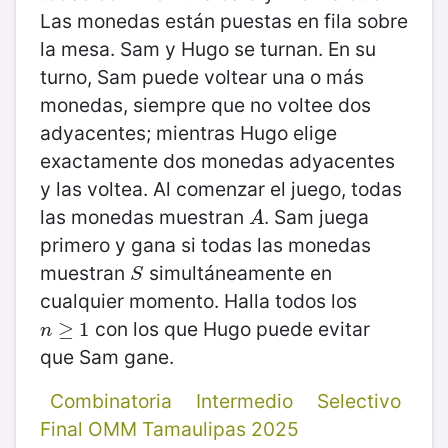
Las monedas están puestas en fila sobre
la mesa. Sam y Hugo se turnan. En su
turno, Sam puede voltear una o más
monedas, siempre que no voltee dos
adyacentes; mientras Hugo elige
exactamente dos monedas adyacentes
y las voltea. Al comenzar el juego, todas
las monedas muestran
. Sam juega
A
A
primero y gana si todas las monedas
muestran
simultáneamente en
S
S
cualquier momento. Halla todos los
con los que Hugo puede evitar
n
≥
≥
1
1
n
que Sam gane.
Combinatoria
Intermedio
Selectivo
Final OMM Tamaulipas 2025