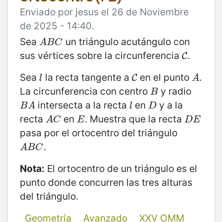
Enviado por jesus el 26 de Noviembre
de 2025 - 14:40.
Sea
un triángulo acutángulo con
A
B
C
A
B
C
sus vértices sobre la circunferencia
.
C
C
Sea
la recta tangente a
en el punto
.
l
C
A
C
l
A
La circunferencia con centro
y radio
B
B
intersecta a la recta
en
y a la
B
A
l
D
B
A
l
D
recta
en
. Muestra que la recta
A
C
E
D
E
A
C
E
D
E
pasa por el ortocentro del triángulo
.
A
B
C
A
B
C
Nota:
El ortocentro de un triángulo es el
punto donde concurren las tres alturas
del triángulo.
Geometría
Avanzado
XXV OMM