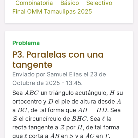
Combinatoria
Básico
Selectivo
Final OMM Tamaulipas 2025
Problema
P3. Paralelas con una
tangente
Enviado por Samuel Elias el 23 de
Octubre de 2025 - 13:45.
Sea
un triángulo acutángulo,
su
A
B
C
H
A
B
C
H
ortocentro y
el pie de altura desde
D
A
D
A
a
, de tal forma que
. Sea
B
C
A
H
=
=
H
D
B
C
A
H
H
D
el circuncírculo de
. Sea
la
Z
B
H
C
ℓ
ℓ
Z
B
H
C
recta tangente a
por
, de tal forma
Z
H
Z
H
que
corta a
en
y a
en
.
ℓ
ℓ
A
B
S
A
C
T
A
B
S
A
C
T