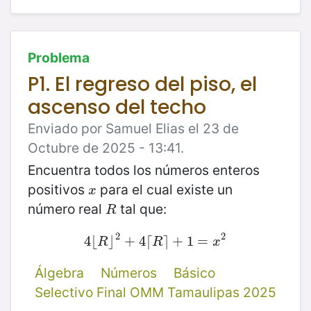
Problema
P1. El regreso del piso, el
ascenso del techo
Enviado por Samuel Elias el 23 de
Octubre de 2025 - 13:41.
Encuentra todos los números enteros
positivos
para el cual existe un
x
x
número real
tal que:
R
R
2
2
4
⌊
4
⌋
⌊
R
⌋
+
2
+
4
4
⌈
⌈
R
⌉
⌉
+
+
1
=
1
x
=
2
R
R
x
Álgebra
Números
Básico
Selectivo Final OMM Tamaulipas 2025