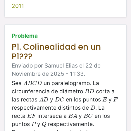
2011
Problema
P1. Colinealidad en un
P1???
Enviado por Samuel Elias el 22 de
Noviembre de 2025 - 11:33.
Sea
un paralelogramo. La
A
B
C
D
A
B
C
D
circunferencia de diámetro
corta a
B
D
B
D
las rectas
y
en los puntos
y
A
D
D
C
E
F
A
D
D
C
E
F
respectivamente distintos de
. La
D
D
recta
interseca a
y
en los
E
F
B
A
B
C
E
F
B
A
B
C
puntos
y
respectivamente.
P
Q
P
Q