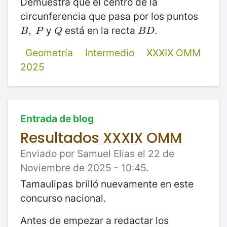
Demuestra que el centro de la
circunferencia que pasa por los puntos
y
está en la recta
.
B
,
,
P
Q
B
D
B
P
Q
B
D
Geometría
Intermedio
XXXIX OMM
2025
Entrada de blog
Resultados XXXIX OMM
Enviado por Samuel Elias el 22 de
Noviembre de 2025 - 10:45.
Tamaulipas brilló nuevamente en este
concurso nacional.
Antes de empezar a redactar los