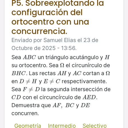
P5. Sobreexplotando la
configuración del
ortocentro con una
concurrencia.
Enviado por Samuel Elias el 23 de
Octubre de 2025 - 13:56.
Sea
un triángulo acutángulo y
A
B
C
H
A
B
C
H
su ortocentro. Sea
el circunírculo de
Ω
Ω
. Las rectas
y
cortan a
B
H
C
A
H
A
C
Ω
Ω
B
H
C
A
H
A
C
en
y
respectivamente.
D
≠
≠
H
E
≠
≠
C
D
H
E
C
Sea
la segunda intersección de
F
≠
≠
D
F
D
con el circuncírculo de
.
C
D
A
E
D
C
D
A
E
D
Demuestra que
y
A
F
,
,
B
C
D
E
A
F
B
C
D
E
concurren.
Geometría
Intermedio
Selectivo