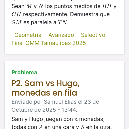
Sean
y
los puntos medios de
y
M
N
B
H
M
N
B
H
respectivamente. Demuestra que
C
H
C
H
es paralela a
.
S
M
T
N
S
M
T
N
Geometría
Avanzado
Selectivo
Final OMM Tamaulipas 2025
Problema
P2. Sam vs Hugo,
monedas en fila
Enviado por Samuel Elias el 23 de
Octubre de 2025 - 13:44.
Sam y Hugo juegan con
monedas,
n
n
todas con
en una cara y
en la otra.
A
S
A
S