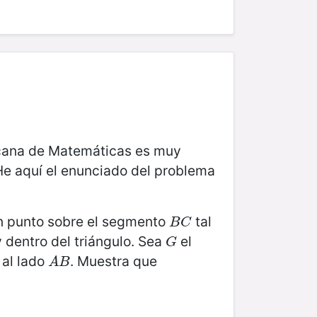
icana de Matemáticas es muy
 He aquí el enunciado del problema
 punto sobre el segmento
tal
B
C
B
C
 dentro del triángulo. Sea
el
G
G
 al lado
. Muestra que
A
B
A
B