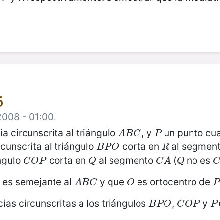
5
2008 - 01:00.
ia circunscrita al triángulo
, y
un punto cua
A
B
C
P
A
B
C
P
rcunscrita al triángulo
corta en
al segmen
B
P
O
R
B
P
O
R
ángulo
corta en
al segmento
(
no es
C
O
P
Q
C
A
Q
C
C
O
P
Q
C
A
Q
es semejante al
y que
es ortocentro de
A
B
C
O
P
A
B
C
O
P
ias circunscritas a los triángulos
,
y
B
P
O
C
O
P
P
B
P
O
C
O
P
P