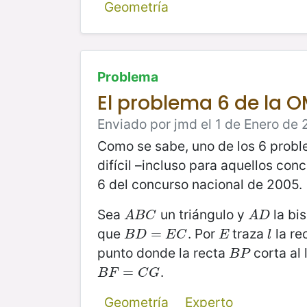
Geometría
Problema
El problema 6 de la 
Enviado por jmd el 1 de Enero de 
Como se sabe, uno de los 6 prob
difícil –incluso para aquellos co
6 del concurso nacional de 2005.
Sea
un triángulo y
la bi
A
B
C
A
D
A
B
C
A
D
que
. Por
traza
la re
B
D
=
=
E
C
E
l
B
D
E
C
E
l
punto donde la recta
corta al
B
P
B
P
.
B
F
=
C
=
G
B
F
C
G
Geometría
Experto