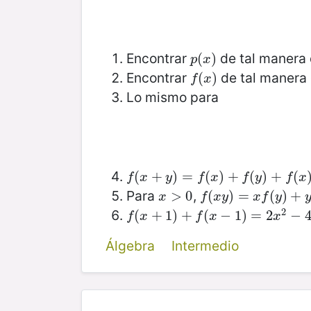
Encontrar
de tal manera
p
(
(
x
)
)
p
x
Encontrar
de tal manera
f
(
(
x
)
)
f
x
Lo mismo para
f
(
(
x
+
+
y
)
=
)
f
(
=
x
)
+
f
(
(
y
)
)
+
+
f
(
x
(
)
f
(
)
y
+
)
(
f
x
y
f
x
f
y
f
x
Para
,
x
>
>
0
0
f
(
(
x
y
)
)
=
x
=
f
(
y
)
+
(
y
)
f
(
+
x
)
x
f
x
y
x
f
y
2
f
(
(
x
+
+
1
)
+
1
f
)
(
+
x
−
1
(
)
=
2
−
x
1
2
)
−
=
4
x
2
−
f
x
f
x
x
Álgebra
Intermedio