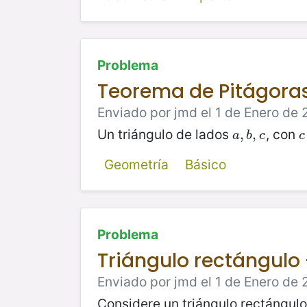
Problema
Teorema de Pitágora
Enviado por jmd el 1 de Enero de 
Un triángulo de lados
, con
a
,
,
b
,
,
c
c
a
b
c
c
Geometría
Básico
Problema
Triángulo rectángulo
Enviado por jmd el 1 de Enero de 
Considere un triángulo rectángulo 