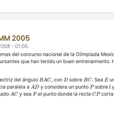
OMM 2005
2008 - 01:00.
lemas del concurso nacional de la Olimpiada Mex
ncursantes que han tenido un buen entrenamiento.
sectriz del ángulo
, con
sobre
. Sea
un
B
A
C
D
B
C
E
B
A
C
D
B
C
E
cta paralela a
y considera un punto
sobre
y
A
D
P
l
A
D
P
l
 lado
y sea
el punto donde la recta
corta
A
C
F
C
P
A
C
F
C
P