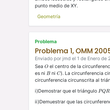
punto medio de XY.
Geometría
Problema
Problema 1, OMM 200
Enviado por jmd el 1 de Enero de 
Sea
el centro de la circunferenc
O
O
es ni
ni
). La circunferencia ci
B
C
B
C
circunferencia circunscrita al tri
i)Demostrar que el triángulo
P
Q
R
P
Q
R
ii)Demuestrar que las circunferenc