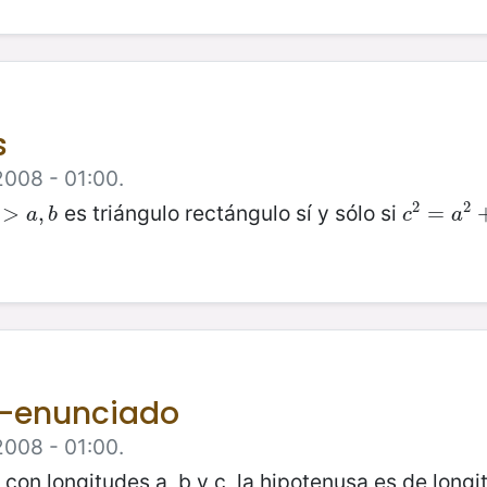
s
2008 - 01:00.
2
2
es triángulo rectángulo sí y sólo si
>
>
a
,
b
,
c
2
=
=
a
2
+
a
b
c
a
 -enunciado
2008 - 01:00.
con longitudes a, b y c, la hipotenusa es de longitu