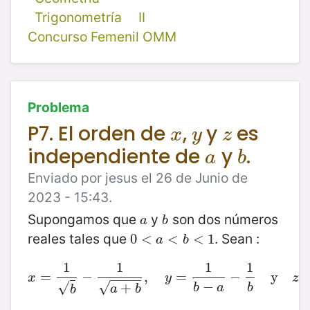
Trigonometría
II
Concurso Femenil OMM
Problema
P7. El orden de
,
y
es
x
y
z
x
y
z
independiente de
y
.
a
b
a
b
Enviado por jesus el 26 de Junio de
2023 - 15:43.
Supongamos que
y
son dos números
a
b
a
b
reales tales que
. Sean :
0
0
<
<
a
<
b
<
<
1
<
1
a
b
1
1
1
1
=
−
x
=
1
b
−
,
1
a
+
b
=
,
y
=
1
b
−
a
−
−
1
b
y
z
=
y
1
b
−
a
x
y
z
−
−
−
−
−
√
√
+
b
a
b
a
b
b