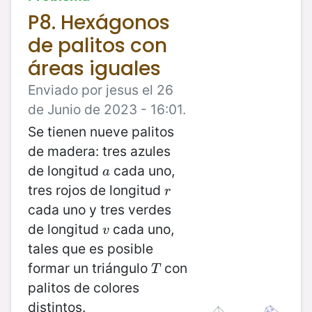
P8. Hexágonos
de palitos con
áreas iguales
Enviado por jesus el 26
de Junio de 2023 - 16:01.
Se tienen nueve palitos
de madera: tres azules
de longitud
cada uno,
a
a
tres rojos de longitud
r
r
cada uno y tres verdes
de longitud
cada uno,
v
v
tales que es posible
formar un triángulo
con
T
T
palitos de colores
distintos.