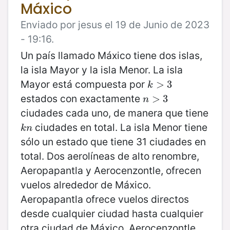
Máxico
Enviado por jesus el 19 de Junio de 2023
- 19:16.
Un país llamado Máxico tiene dos islas,
la isla Mayor y la isla Menor. La isla
Mayor está compuesta por
k
>
>
3
3
k
estados con exactamente
n
>
>
3
3
n
ciudades cada uno, de manera que tiene
ciudades en total. La isla Menor tiene
k
n
k
n
sólo un estado que tiene 31 ciudades en
total. Dos aerolíneas de alto renombre,
Aeropapantla y Aerocenzontle, ofrecen
vuelos alrededor de Máxico.
Aeropapantla ofrece vuelos directos
desde cualquier ciudad hasta cualquier
otra ciudad de Máxico. Aerocenzontle