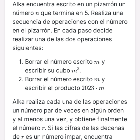
Alka encuentra escrito en un pizarrón un
número
que termina en 5. Realiza una
n
n
secuencia de operaciones con el número
en el pizarrón. En cada paso decide
realizar una de las dos operaciones
siguientes:
Borrar el número escrito
y
m
m
3
escribir su cubo
.
m
3
m
Borrar el número escrito
y
m
m
escribir el producto
2023
2023
⋅
⋅
m
m
Alka realiza cada una de las operaciones
un número par de veces en algún orden
y al menos una vez, y obtiene finalmente
el número
. Si las cifras de las decenas
r
r
de
es un número impar, encuentra
r
r