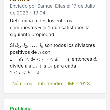
Enviado por Samuel Elias el 17 de Julio
de 2023 - 19:04.
Determina todos los enteros
compuestos
que satisfacen la
n
>
>
1
1
n
siguiente propiedad:
Si
son todos los divisores
d
1
,
,
d
2
,
,
…
…
,
d
,
k
d
d
d
1
2
k
positivos de
con
n
n
, entonces
1
1
=
=
d
1
<
d
<
2
<
⋯
<
<
d
⋯
k
=
n
<
=
d
i
d
d
d
n
d
1
2
k
i
divide a
para cada
d
i
+
1
+
+
d
i
+
2
d
d
+
1
+
2
i
i
.
1
1
≤
≤
i
≤
k
−
≤
2
−
2
i
k
Números
Intermedio
IMO 2023
Problema