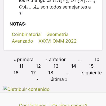
los
triángulos
,
,
,
n
O
A
1
A
2
O
A
2
A
3
…
…
n
O
A
A
O
A
A
1
2
2
3
son todos semejantes a
O
A
n
−
1
A
n
O
A
A
−
1
n
n
T
T
NOTAS:
Combinatoria
Geometría
Avanzado
XXXVI OMM 2022
« primera
‹ anterior
…
10
11
12
13
14
15
16
17
18
…
siguiente
›
última »
Contáctanos
|
¿Quiénes somos?