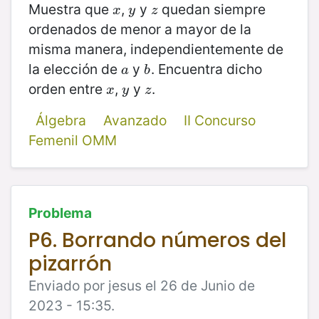
Muestra que
,
y
quedan siempre
x
y
z
x
y
z
ordenados de menor a mayor de la
misma manera, independientemente de
la elección de
y
. Encuentra dicho
a
b
a
b
orden entre
,
y
.
x
y
z
x
y
z
Álgebra
Avanzado
II Concurso
Femenil OMM
Problema
P6. Borrando números del
pizarrón
Enviado por jesus el 26 de Junio de
2023 - 15:35.