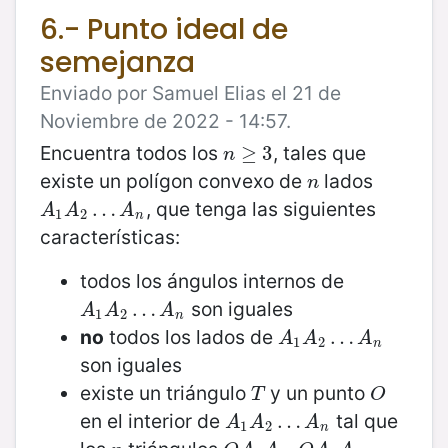
6.- Punto ideal de
semejanza
Enviado por Samuel Elias el 21 de
Noviembre de 2022 - 14:57.
Encuentra todos los
, tales que
n
≥
≥
3
3
n
existe un polígon convexo de
lados
n
n
, que tenga las siguientes
A
1
A
2
…
…
A
n
A
A
A
1
2
n
características:
todos los ángulos internos de
son iguales
A
1
A
2
…
…
A
n
A
A
A
1
2
n
no
todos los lados de
A
1
A
2
…
…
A
n
A
A
A
1
2
n
son iguales
existe un triángulo
y un punto
T
O
T
O
en el interior de
tal que
A
1
A
2
…
…
A
n
A
A
A
1
2
n