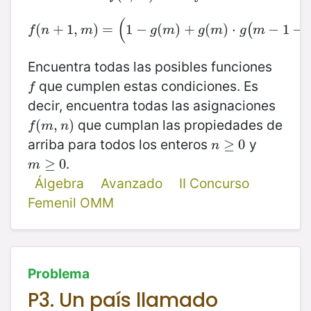
(
(
+
1
,
f
(
)
n
+
=
1
,
m
1
)
−
=
(
1
−
(
g
(
)
m
+
)
+
g
(
(
m
)
)
⋅
⋅
g
(
m
−
−
1
−
1
f
−
(
n
,
(
f
n
m
g
m
g
m
g
m
Encuentra todas las posibles funciones
que cumplen estas condiciones. Es
f
f
decir, encuentra todas las asignaciones
que cumplan las propiedades de
f
(
(
m
,
n
,
)
)
f
m
n
arriba para todos los enteros
y
n
≥
≥
0
0
n
.
m
≥
≥
0
0
m
Álgebra
Avanzado
II Concurso
Femenil OMM
Problema
P3. Un país llamado