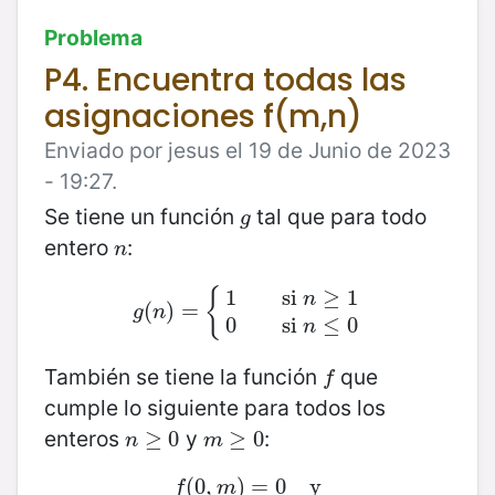
Problema
P4. Encuentra todas las
asignaciones f(m,n)
Enviado por jesus el 19 de Junio de 2023
- 19:27.
Se tiene un función
tal que para todo
g
g
entero
:
n
n
{
1
si
≥
1
n
(
g
(
n
)
)
=
=
{
1
si
n
≥
1
0
si
n
≤
0
g
n
0
si
≤
0
n
También se tiene la función
que
f
f
cumple lo siguiente para todos los
enteros
y
:
n
≥
≥
0
0
m
≥
≥
0
0
n
m
(
0
f
(
,
0
,
m
)
)
=
=
0
0
y
y
f
m