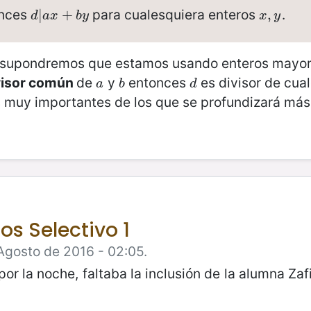
onces
para cualesquiera enteros
.
d
|
|
a
x
+
+
b
y
x
,
,
y
d
a
x
b
y
x
y
, supondremos que estamos usando enteros mayore
visor común
de
y
entonces
es divisor de cua
a
b
d
a
b
d
muy importantes de los que se profundizará más
s Selectivo 1
Agosto de 2016 - 02:05.
por la noche, faltaba la inclusión de la alumna Zafi