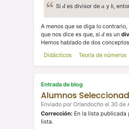
Si
es divisor de
y
, ent
d
a
b
d
a
b
A menos que se diga lo contrario
que nos dice es que, si
es un
di
d
d
Hemos hablado de dos conceptos 
Didácticos
Teoría de números
Entrada de blog
Alumnos Seleccionado
Enviado por Orlandocho el 30 de 
Corrección:
En la lista publicada 
lista.