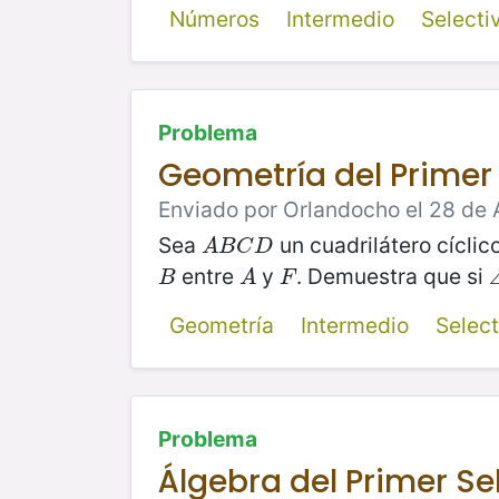
Números
Intermedio
Select
Problema
Geometría del Primer 
Enviado por Orlandocho el 28 de 
Sea
un cuadrilátero cíclic
A
B
C
D
A
B
C
D
entre
y
. Demuestra que si
B
A
F
B
A
F
Geometría
Intermedio
Selec
Problema
Álgebra del Primer Se