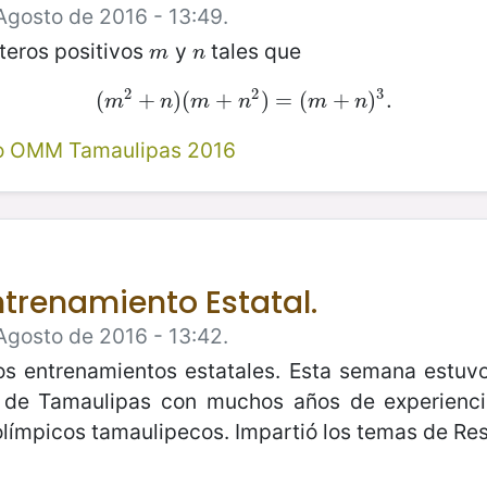
Agosto de 2016 - 13:49.
teros positivos
y
tales que
m
n
m
n
2
2
3
(
(
m
+
2
+
)
n
(
)
(
m
+
+
n
2
)
)
=
=
(
m
(
+
n
+
)
3
.
)
.
m
n
m
n
m
n
vo OMM Tamaulipas 2016
ntrenamiento Estatal.
Agosto de 2016 - 13:42.
s entrenamientos estatales. Esta semana estuvo 
r de Tamaulipas con muchos años de experienci
límpicos tamaulipecos. Impartió los temas de Re