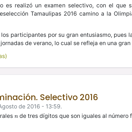
 es realizó un examen selectivo, con el que
reselección Tamaulipas 2016 camino a la Olimpia
r a los participantes por su gran entusiasmo, pues 
jornadas de verano, lo cual se refleja en una gra
as)
inación. Selectivo 2016
Agosto de 2016 - 13:59.
urales
de tres dígitos que son iguales al número 
n
n