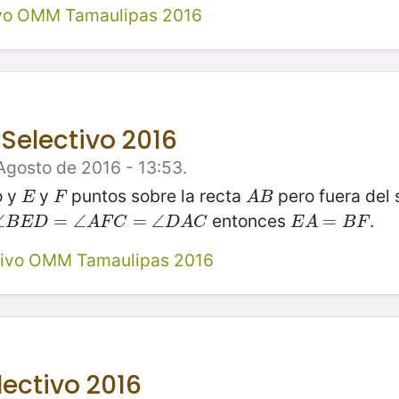
ivo OMM Tamaulipas 2016
Selectivo 2016
Agosto de 2016 - 13:53.
o y
y
puntos sobre la recta
pero fuera del
E
F
A
B
E
F
A
B
entonces
.
∠
∠
B
E
D
=
∠
=
A
∠
F
C
=
∠
D
=
A
C
∠
E
A
=
B
=
F
B
E
D
A
F
C
D
A
C
E
A
B
F
tivo OMM Tamaulipas 2016
lectivo 2016