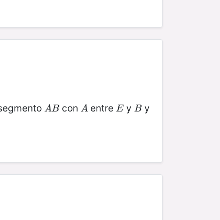
 segmento
con
entre
y
y
A
B
A
E
B
A
B
A
E
B