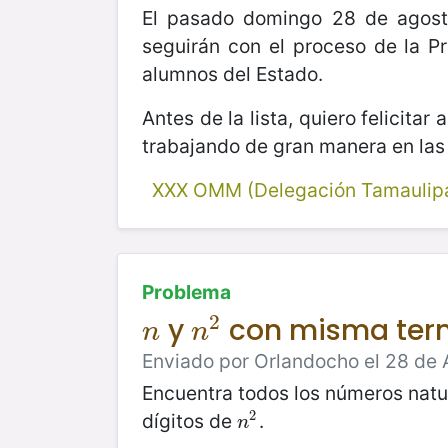
El pasado domingo 28 de agosto
seguirán con el proceso de la P
alumnos del Estado.
Antes de la lista, quiero felicita
trabajando de gran manera en las 
XXX OMM (Delegación Tamaulip
Problema
2
y
con misma term
n
n
2
n
n
Enviado por Orlandocho el 28 de 
Encuentra todos los números nat
2
dígitos de
.
n
2
n