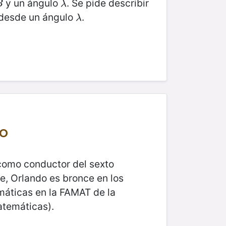
y un ángulo
. Se pide describir
λ
B
λ
desde un ángulo
.
λ
λ
to
 como conductor del sexto
e, Orlando es bronce en los
máticas en la FAMAT de la
atemáticas).