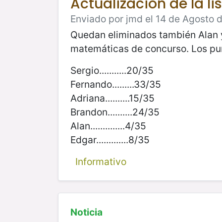
Actualización de la l
Enviado por jmd el 14 de Agosto 
Quedan eliminados también Alan y
matemáticas de concurso. Los punt
Sergio...........20/35
Fernando.........33/35
Adriana..........15/35
Brandon..........24/35
Alan..............4/35
Edgar.............8/35
Informativo
Noticia