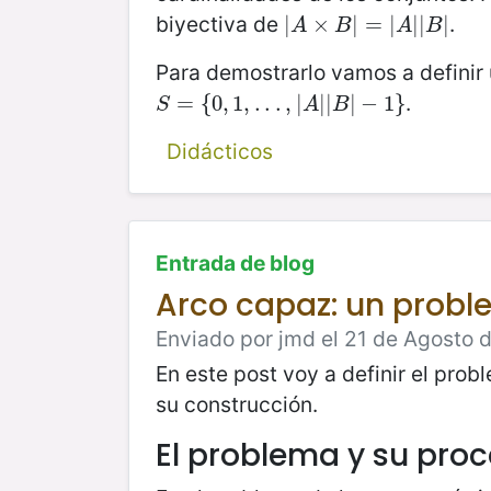
biyectiva de
.
|
|
A
×
×
B
|
=
|
|
A
=
|
|
B
|
|
|
|
|
A
B
A
B
Para demostrarlo vamos a definir 
.
S
=
=
{
0
{
,
1
0
,
.
,
.
.
1
,
|
,
A
.
|
.
|
.
B
,
|
|
−
1
|
}
|
|
−
1
}
S
A
B
Didácticos
Entrada de blog
Arco capaz: un probl
Enviado por jmd el 21 de Agosto d
En este post voy a definir el pro
su construcción.
El problema y su pro