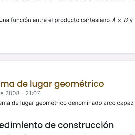
una función entre el producto cartesiano
y 
A
×
×
B
A
B
ema de lugar geométrico
e 2008 - 21:07.
blema de lugar geométrico denominado arco capaz y
cedimiento de construcción