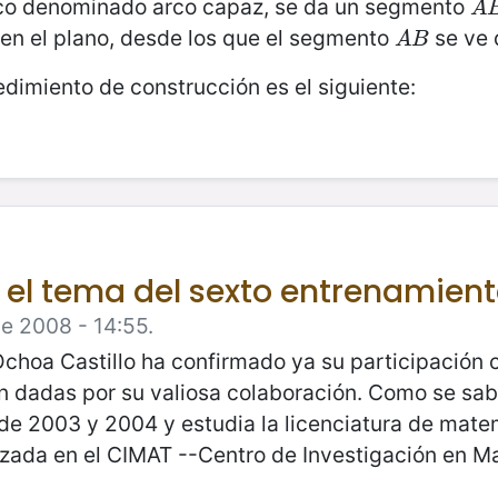
ico denominado arco capaz, se da un segmento
A
B
A
 en el plano, desde los que el segmento
se ve 
A
B
A
B
edimiento de construcción es el siguiente:
 el tema del sexto entrenamien
e 2008 - 14:55.
Ochoa Castillo ha confirmado ya su participación
n dadas por su valiosa colaboración. Como se sab
e 2003 y 2004 y estudia la licenciatura de mate
izada en el CIMAT --Centro de Investigación en M