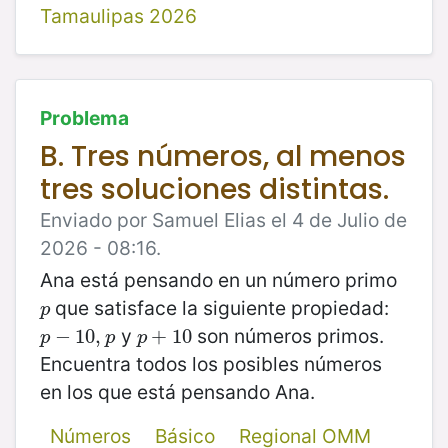
Tamaulipas 2026
Problema
B. Tres números, al menos
tres soluciones distintas.
Enviado por Samuel Elias el 4 de Julio de
2026 - 08:16.
Ana está pensando en un número primo
que satisface la siguiente propiedad:
p
p
y
son números primos.
p
−
−
10
10
,
p
,
p
+
+
10
10
p
p
p
Encuentra todos los posibles números
en los que está pensando Ana.
Números
Básico
Regional OMM