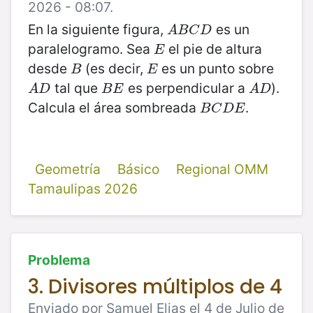
2026 - 08:07.
En la siguiente figura,
es un
A
B
C
D
A
B
C
D
paralelogramo. Sea
el pie de altura
E
E
desde
(es decir,
es un punto sobre
B
E
B
E
tal que
es perpendicular a
).
A
D
B
E
A
D
A
D
B
E
A
D
Calcula el área sombreada
.
B
C
D
E
B
C
D
E
Geometría
Básico
Regional OMM
Tamaulipas 2026
Problema
3. Divisores múltiplos de 4
Enviado por Samuel Elias el 4 de Julio de