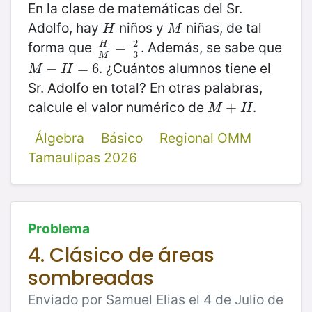
En la clase de matemáticas del Sr.
Adolfo, hay
niños y
niñas, de tal
H
M
H
M
2
forma que
. Además, se sabe que
H
H
M
=
=
2
3
3
M
. ¿Cuántos alumnos tiene el
M
−
−
H
=
6
=
6
M
H
Sr. Adolfo en total? En otras palabras,
calcule el valor numérico de
.
M
+
+
H
M
H
Álgebra
Básico
Regional OMM
Tamaulipas 2026
Problema
4. Clásico de áreas
sombreadas
Enviado por Samuel Elias el 4 de Julio de