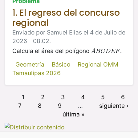
Problema
1. El regreso del concurso
regional
Enviado por Samuel Elias el 4 de Julio de
2026 - 08:02.
Calcula el área del polígono
.
A
B
C
D
E
F
A
B
C
D
E
F
Geometría
Básico
Regional OMM
Tamaulipas 2026
1
2
3
4
5
6
7
8
9
…
siguiente ›
última »