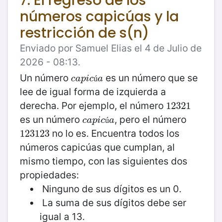
7. El regreso de los
números capicúas y la
restricción de s(n)
Enviado por Samuel Elias el 4 de Julio de
2026 - 08:13.
Un número
es un número que se
c
a
p
i
c
ú
a
c
a
p
i
c
a
ú
lee de igual forma de izquierda a
derecha. Por ejemplo, el número
12321
12321
es un número
, pero el número
c
a
p
i
c
ú
a
c
a
p
i
c
a
ú
no lo es. Encuentra todos los
123123
123123
números capicúas que cumplan, al
mismo tiempo, con las siguientes dos
propiedades:
Ninguno de sus dígitos es un 0.
La suma de sus dígitos debe ser
igual a 13.