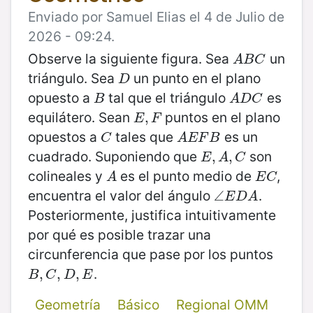
Enviado por Samuel Elias el 4 de Julio de
2026 - 09:24.
Observe la siguiente figura. Sea
un
A
B
C
A
B
C
triángulo. Sea
un punto en el plano
D
D
opuesto a
tal que el triángulo
es
B
A
D
C
B
A
D
C
equilátero. Sean
puntos en el plano
E
,
,
F
E
F
opuestos a
tales que
es un
C
A
E
F
B
C
A
E
F
B
cuadrado. Suponiendo que
son
E
,
,
A
,
C
,
E
A
C
colineales y
es el punto medio de
,
A
E
C
A
E
C
encuentra el valor del ángulo
.
∠
∠
E
D
A
E
D
A
Posteriormente, justifica intuitivamente
por qué es posible trazar una
circunferencia que pase por los puntos
.
B
,
,
C
,
D
,
,
E
,
B
C
D
E
Geometría
Básico
Regional OMM