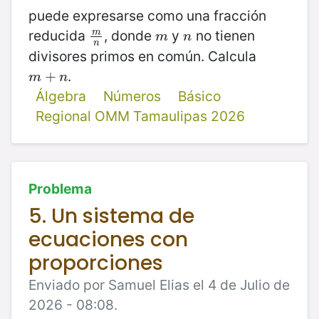
puede expresarse como una fracción
reducida
, donde
y
no tienen
m
m
n
m
n
m
n
n
divisores primos en común. Calcula
.
m
+
+
n
m
n
Álgebra
Números
Básico
Regional OMM Tamaulipas 2026
Problema
5. Un sistema de
ecuaciones con
proporciones
Enviado por Samuel Elias el 4 de Julio de
2026 - 08:08.