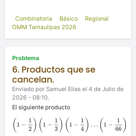
Combinatoria
Básico
Regional
OMM Tamaulipas 2026
Problema
6. Productos que se
cancelan.
Enviado por Samuel Elias el 4 de Julio de
2026 - 08:10.
El siguiente producto
1
1
1
1
(
)
(
)
(
)
(
)
1
−
(
1
−
1
2
1
)
−
(
1
−
1
3
)
(
1
1
−
−
1
4
)
…
(
1
…
−
1
66
1
)
−
2
3
4
66