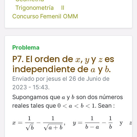
Trigonometría
II
Concurso Femenil OMM
Problema
P7. El orden de
,
y
es
x
y
z
x
y
z
independiente de
y
.
a
b
a
b
Enviado por jesus el 26 de Junio de
2023 - 15:43.
Supongamos que
y
son dos números
a
b
a
b
reales tales que
. Sean :
0
0
<
<
a
<
b
<
<
1
<
1
a
b
1
1
1
1
=
−
x
=
1
b
−
,
1
a
+
b
=
,
y
=
1
b
−
a
−
−
1
b
y
z
=
y
1
b
−
a
x
y
z
−
−
−
−
−
√
√
+
b
a
b
a
b
b