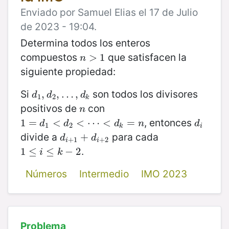
Enviado por Samuel Elias el 17 de Julio
de 2023 - 19:04.
Determina todos los enteros
compuestos
que satisfacen la
n
>
>
1
1
n
siguiente propiedad:
Si
son todos los divisores
d
1
,
,
d
2
,
,
…
…
,
d
,
k
d
d
d
1
2
k
positivos de
con
n
n
, entonces
1
1
=
=
d
1
<
d
<
2
<
⋯
<
<
d
⋯
k
=
n
<
=
d
i
d
d
d
n
d
1
2
k
i
divide a
para cada
d
i
+
1
+
+
d
i
+
2
d
d
+
1
+
2
i
i
.
1
1
≤
≤
i
≤
k
−
≤
2
−
2
i
k
Números
Intermedio
IMO 2023
Problema