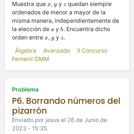
Muestra que
,
y
quedan siempre
x
y
z
x
y
z
ordenados de menor a mayor de la
misma manera, independientemente de
la elección de
y
. Encuentra dicho
a
b
a
b
orden entre
,
y
.
x
y
z
x
y
z
Álgebra
Avanzado
II Concurso
Femenil OMM
Problema
P6. Borrando números del
pizarrón
Enviado por jesus el 26 de Junio de
2023 - 15:35.