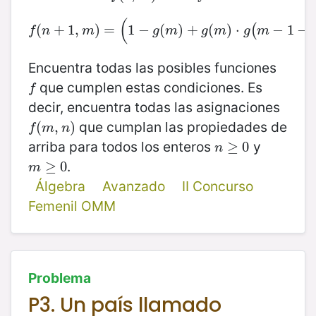
(
(
+
1
,
f
(
)
n
+
=
1
,
m
1
)
−
=
(
1
−
(
g
(
)
m
+
)
+
g
(
(
m
)
)
⋅
⋅
g
(
m
−
−
1
−
1
f
−
(
n
,
(
f
n
m
g
m
g
m
g
m
Encuentra todas las posibles funciones
que cumplen estas condiciones. Es
f
f
decir, encuentra todas las asignaciones
que cumplan las propiedades de
f
(
(
m
,
n
,
)
)
f
m
n
arriba para todos los enteros
y
n
≥
≥
0
0
n
.
m
≥
≥
0
0
m
Álgebra
Avanzado
II Concurso
Femenil OMM
Problema
P3. Un país llamado