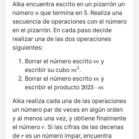
Alka encuentra escrito en un pizarrón un
número
que termina en 5. Realiza una
n
n
secuencia de operaciones con el número
en el pizarrón. En cada paso decide
realizar una de las dos operaciones
siguientes:
Borrar el número escrito
y
m
m
3
escribir su cubo
.
m
3
m
Borrar el número escrito
y
m
m
escribir el producto
2023
2023
⋅
⋅
m
m
Alka realiza cada una de las operaciones
un número par de veces en algún orden
y al menos una vez, y obtiene finalmente
el número
. Si las cifras de las decenas
r
r
de
es un número impar, encuentra
r
r