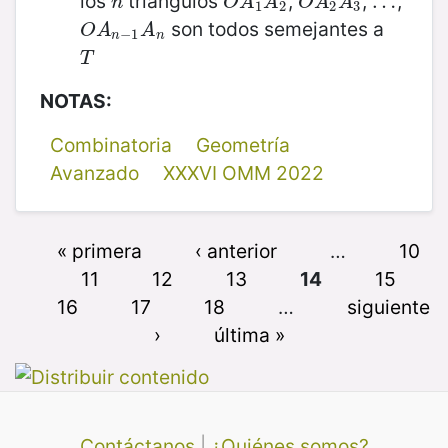
los
triángulos
,
,
,
n
O
A
1
A
2
O
A
2
A
3
…
…
n
O
A
A
O
A
A
1
2
2
3
son todos semejantes a
O
A
n
−
1
A
n
O
A
A
−
1
n
n
T
T
NOTAS:
Combinatoria
Geometría
Avanzado
XXXVI OMM 2022
« primera
‹ anterior
…
10
11
12
13
14
15
16
17
18
…
siguiente
›
última »
Contáctanos
|
¿Quiénes somos?