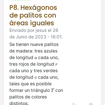
P8. Hexágonos
de palitos con
áreas iguales
Enviado por jesus el 26
de Junio de 2023 - 16:01.
Se tienen nueve palitos
de madera: tres azules
de longitud
cada uno,
a
a
tres rojos de longitud
r
r
cada uno y tres verdes
de longitud
cada uno,
v
v
tales que es posible
formar un triángulo
con
T
T
palitos de colores
distintos.