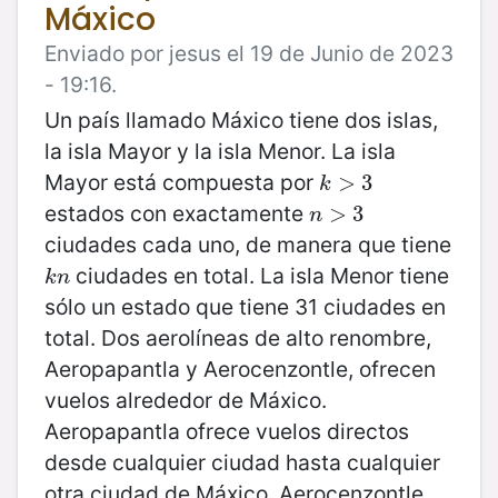
Máxico
Enviado por jesus el 19 de Junio de 2023
- 19:16.
Un país llamado Máxico tiene dos islas,
la isla Mayor y la isla Menor. La isla
Mayor está compuesta por
k
>
>
3
3
k
estados con exactamente
n
>
>
3
3
n
ciudades cada uno, de manera que tiene
ciudades en total. La isla Menor tiene
k
n
k
n
sólo un estado que tiene 31 ciudades en
total. Dos aerolíneas de alto renombre,
Aeropapantla y Aerocenzontle, ofrecen
vuelos alrededor de Máxico.
Aeropapantla ofrece vuelos directos
desde cualquier ciudad hasta cualquier
otra ciudad de Máxico. Aerocenzontle