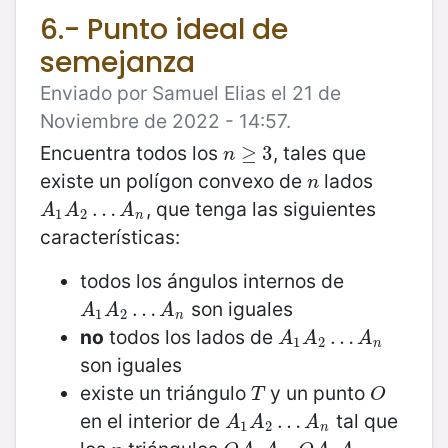
6.- Punto ideal de
semejanza
Enviado por Samuel Elias el 21 de
Noviembre de 2022 - 14:57.
Encuentra todos los
, tales que
n
≥
≥
3
3
n
existe un polígon convexo de
lados
n
n
, que tenga las siguientes
A
1
A
2
…
…
A
n
A
A
A
1
2
n
características:
todos los ángulos internos de
son iguales
A
1
A
2
…
…
A
n
A
A
A
1
2
n
no
todos los lados de
A
1
A
2
…
…
A
n
A
A
A
1
2
n
son iguales
existe un triángulo
y un punto
T
O
T
O
en el interior de
tal que
A
1
A
2
…
…
A
n
A
A
A
1
2
n