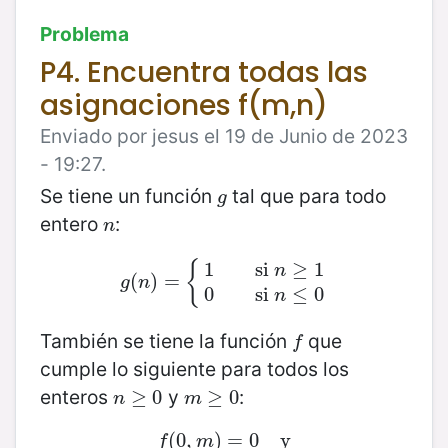
Problema
P4. Encuentra todas las
asignaciones f(m,n)
Enviado por jesus el 19 de Junio de 2023
- 19:27.
Se tiene un función
tal que para todo
g
g
entero
:
n
n
{
1
si
≥
1
n
(
g
(
n
)
)
=
=
{
1
si
n
≥
1
0
si
n
≤
0
g
n
0
si
≤
0
n
También se tiene la función
que
f
f
cumple lo siguiente para todos los
enteros
y
:
n
≥
≥
0
0
m
≥
≥
0
0
n
m
(
0
f
(
,
0
,
m
)
)
=
=
0
0
y
y
f
m