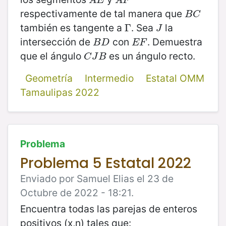
A
E
A
F
respectivamente de tal manera que
B
C
B
C
también es tangente a
. Sea
la
Γ
Γ
J
J
intersección de
con
. Demuestra
B
D
E
F
B
D
E
F
que el ángulo
es un ángulo recto.
C
J
B
C
J
B
Geometría
Intermedio
Estatal OMM
Tamaulipas 2022
Problema
Problema 5 Estatal 2022
Enviado por Samuel Elias el 23 de
Octubre de 2022 - 18:21.
Encuentra todas las parejas de enteros
positivos (x,n) tales que: