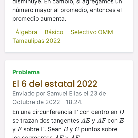
disminuye. En cambio, si agregamos un
número mayor al promedio, entonces el
promedio aumenta.
Álgebra
Básico
Selectivo OMM
Tamaulipas 2022
Problema
El 6 del estatal 2022
Enviado por Samuel Elias el 23 de
Octubre de 2022 - 18:24.
En una circunferencia
con centro en
Γ
Γ
D
D
se trazan dos tangentes
y
con
A
E
A
F
E
A
E
A
F
E
y
sobre
. Sean
y
puntos sobre
F
Γ
Γ
B
C
F
B
C
los segmentos
y
A
E
A
F