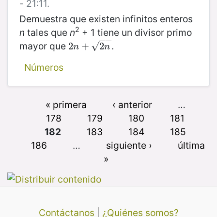
- 21:11.
Demuestra que existen infinitos enteros
2
n
tales que
n
+ 1 tiene un divisor primo
−
−
mayor que
.
√
2
2
n
+
+
2
n
2
n
n
Números
« primera
‹ anterior
…
178
179
180
181
182
183
184
185
186
…
siguiente ›
última
»
Contáctanos
|
¿Quiénes somos?