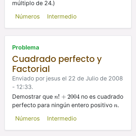
múltiplo de 24.)
Números
Intermedio
Problema
Cuadrado perfecto y
Factorial
Enviado por jesus el 22 de Julio de 2008
- 12:33.
Demostrar que
no es cuadrado
n
!
!
+
+
2004
2004
n
perfecto para ningún entero positivo
.
n
n
Números
Intermedio