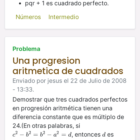
pqr + 1 es cuadrado perfecto.
Números
Intermedio
Problema
Una progresion
aritmetica de cuadrados
Enviado por jesus el 22 de Julio de 2008
- 13:33.
Demostrar que tres cuadrados perfectos
en progresión aritmética tienen una
diferencia constante que es múltiplo de
24.(En otras palabras, si
2
2
2
2
, entonces
es
c
2
−
−
b
2
=
=
b
2
−
−
a
2
=
d
=
d
c
b
b
a
d
d