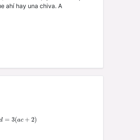
ue ahí hay una chiva. A
c
d
=
=
3
3
(
a
(
c
+
2
+
)
2
)
d
a
c