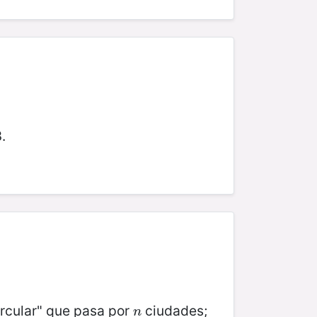
.
ircular" que pasa por
ciudades;
n
n