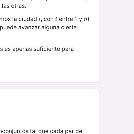
 las otras.
amos la ciudad
, con
entre
y
)
i
i
1
1
n
i
i
n
 puede avanzar alguna cierta
s es apenas suficiente para
subconjuntos tal que cada par de