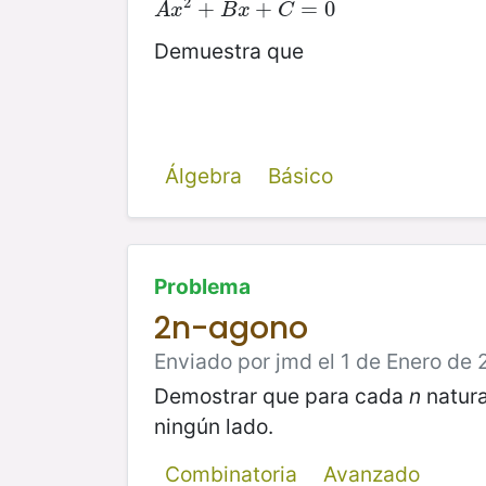
2
A
x
2
+
+
B
x
+
C
+
=
0
=
0
A
x
B
x
C
Demuestra que
Álgebra
Básico
Problema
2n-agono
Enviado por jmd el 1 de Enero de 
Demostrar que para cada
n
natura
ningún lado.
Combinatoria
Avanzado