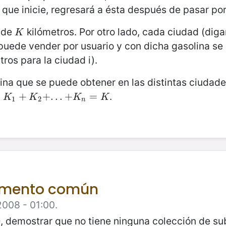
d que inicie, regresará a ésta después de pasar por
s de
kilómetros. Por otro lado, cada ciudad (dig
K
K
puede vender por usuario y con dicha gasolina se
ros para la ciudad i).
na que se puede obtener en las distintas ciudade
,
.
K
1
+
+
K
2
+
.
+
.
.
+
.
K
.
.
n
+
=
K
=
K
K
K
K
1
2
n
lemento común
2008 - 01:00.
, 7}, demostrar que no tiene ninguna colección de 