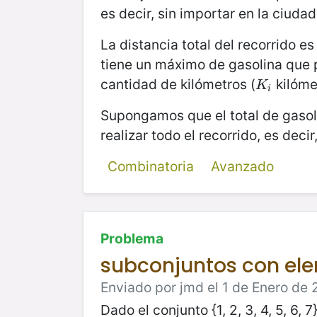
es decir, sin importar en la ciuda
La distancia total del recorrido e
tiene un máximo de gasolina que 
cantidad de kilómetros (
kilómet
K
i
K
i
Supongamos que el total de gasoli
realizar todo el recorrido, es decir
Combinatoria
Avanzado
Problema
subconjuntos con e
Enviado por jmd el 1 de Enero de 
Dado el conjunto {1, 2, 3, 4, 5, 6