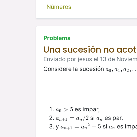
Números
Problema
Una sucesión no aco
Enviado por jesus el 13 de Novie
Considere la sucesión
a
0
,
,
a
1
,
,
a
2
,
,
…
a
a
a
0
1
2
es impar,
a
0
>
>
5
5
a
0
si
es par,
a
n
+
1
=
=
a
n
/
2
/
2
a
n
a
a
a
+
1
n
n
n
2
y
si
es impa
a
n
+
1
=
=
a
n
2
−
−
5
5
a
n
a
a
a
+
1
n
n
n