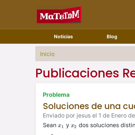
Noticias
Blog
Inicio
Publicaciones R
Problema
Soluciones de una cu
Enviado por jesus el 1 de Enero d
Sean
y
dos soluciones distin
x
1
x
2
x
x
1
2