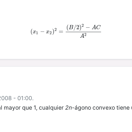
2
(
/
2
)
−
B
A
C
2
(
(
x
1
−
−
x
2
)
)
2
=
=
(
B
/
2
)
2
−
A
C
A
2
x
x
1
2
2
A
2008 - 01:00.
l mayor que 1, cualquier
2n
-ágono convexo tiene 