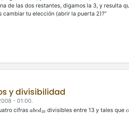
a de las dos restantes, digamos la 3, y resulta q
 cambiar tu elección (abrir la puerta 2)?”
s y divisibilidad
2008 - 01:00.
uatro cifras
divisibles entre 13 y tales que
a
b
c
d
10
a
b
c
d
c
10