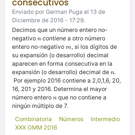
consecutivos
Enviado por German Puga el 13 de
Diciembre de 2016 - 17:29.
Decimos que un número entero no-
negativo
contiene
a otro número
n
n
entero no-negativo
, si los dígitos de
m
m
su expansión (o desarrollo) decimal
aparecen en forma consecutiva en la
expansión (o desarrollo) decimal de
.
n
n
Por ejemplo 2016 contiene a 2,0,1,6, 20,
16, 201 y 2016. Determina el mayor
número entero
que no contiene a
n
n
ningún múltiplo de 7.
Combinatoria
Números
Intermedio
XXX OMM 2016