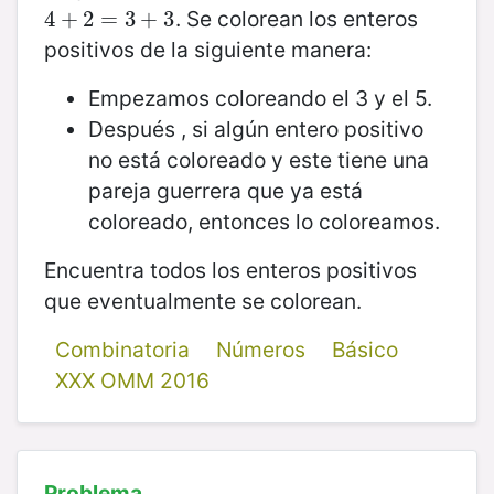
. Se colorean los enteros
4
4
+
+
2
2
=
3
=
+
3
3
+
3
positivos de la siguiente manera:
Empezamos coloreando el 3 y el 5.
Después , si algún entero positivo
no está coloreado y este tiene una
pareja guerrera que ya está
coloreado, entonces lo coloreamos.
Encuentra todos los enteros positivos
que eventualmente se colorean.
Combinatoria
Números
Básico
XXX OMM 2016
Problema