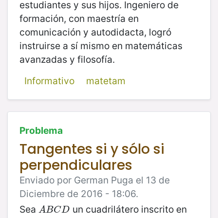
estudiantes y sus hijos. Ingeniero de
formación, con maestría en
comunicación y autodidacta, logró
instruirse a sí mismo en matemáticas
avanzadas y filosofía.
Informativo
matetam
Problema
Tangentes si y sólo si
perpendiculares
Enviado por German Puga el 13 de
Diciembre de 2016 - 18:06.
Sea
un cuadrilátero inscrito en
A
B
C
D
A
B
C
D