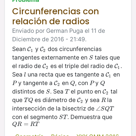
Circunferencias con
relación de radios
Enviado por German Puga el 11 de
Diciembre de 2016 - 21:49.
Sean
y
dos circunferencias
C
1
C
2
C
C
1
2
tangentes externamente en
tales que
S
S
el radio de
es el triple del radio de
.
C
2
C
1
C
C
2
1
Sea
una recta que es tangente a
en
l
C
1
C
l
1
y tangente a
en
, con
y
P
C
2
Q
P
Q
C
P
Q
P
Q
2
distintos de
. Sea
el punto en
tal
S
T
C
2
C
S
T
2
que
es diámetro de
y sea
la
T
Q
C
2
R
C
T
Q
R
2
intersección de la bisectriz de
∠
∠
S
Q
T
S
Q
T
con el segmento
. Demuestra que
S
T
S
T
Q
R
=
=
R
T
Q
R
R
T