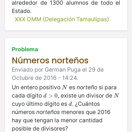
alrededor de 1300 alumnos de todo el
Estado.
XXX OMM (Delegación Tamaulipas)
Problema
Números norteños
Enviado por German Puga el 29 de
Octubre de 2016 - 14:24.
Un entero positivo
es
norteño
si para
N
N
cada dígito
, existe un divisor de
d
>
>
0
0
N
d
N
cuyo último dígito es
. ¿Cuántos
d
d
números
norteños
menores que 2016
hay que tengan la menor cantidad
posible de divisores?