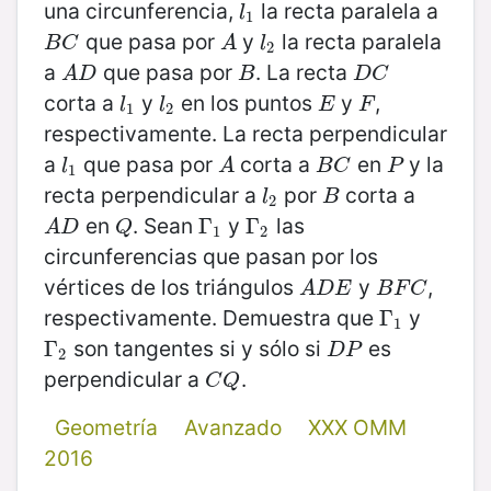
una circunferencia,
la recta paralela a
l
1
l
1
que pasa por
y
la recta paralela
B
C
A
l
2
B
C
A
l
2
a
que pasa por
. La recta
A
D
B
D
C
A
D
B
D
C
corta a
y
en los puntos
y
,
l
1
l
2
E
F
l
l
E
F
1
2
respectivamente. La recta perpendicular
a
que pasa por
corta a
en
y la
l
1
A
B
C
P
l
A
B
C
P
1
recta perpendicular a
por
corta a
l
2
B
l
B
2
en
. Sean
y
las
A
D
Q
Γ
Γ
1
Γ
Γ
2
A
D
Q
1
2
circunferencias que pasan por los
vértices de los triángulos
y
,
A
D
E
B
F
C
A
D
E
B
F
C
respectivamente. Demuestra que
y
Γ
Γ
1
1
son tangentes si y sólo si
es
Γ
Γ
2
D
P
D
P
2
perpendicular a
.
C
Q
C
Q
Geometría
Avanzado
XXX OMM
2016