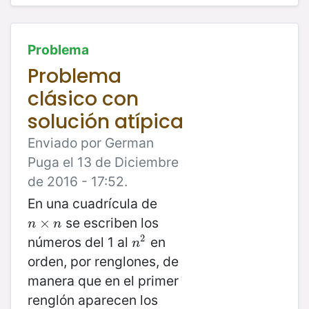
Problema
Problema
clásico con
solución atípica
Enviado por German
Puga el 13 de Diciembre
de 2016 - 17:52.
En una cuadrícula de
se escriben los
n
×
×
n
n
n
2
números del 1 al
en
n
2
n
orden, por renglones, de
manera que en el primer
renglón aparecen los