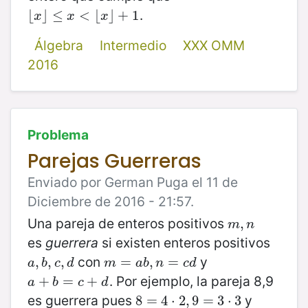
.
⌊
⌊
x
⌋
⌋
≤
≤
x
<
⌊
x
<
⌋
+
1
⌊
⌋
+
1
x
x
x
Álgebra
Intermedio
XXX OMM
2016
Problema
Parejas Guerreras
Enviado por German Puga el 11 de
Diciembre de 2016 - 21:57.
Una pareja de enteros positivos
m
,
,
n
m
n
es
guerrera
si existen enteros positivos
con
y
a
,
,
b
,
,
c
,
,
d
m
=
=
a
b
,
n
,
=
c
=
d
a
b
c
d
m
a
b
n
c
d
. Por ejemplo, la pareja 8,9
a
+
+
b
=
c
=
+
d
+
a
b
c
d
es guerrera pues
y
8
8
=
=
4
⋅
4
2
⋅
,
9
2
=
,
9
3
⋅
=
3
3
⋅
3