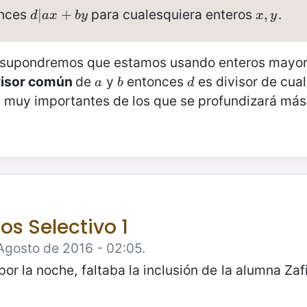
onces
para cualesquiera enteros
.
d
|
|
a
x
+
+
b
y
x
,
,
y
d
a
x
b
y
x
y
, supondremos que estamos usando enteros mayore
visor común
de
y
entonces
es divisor de cua
a
b
d
a
b
d
muy importantes de los que se profundizará más
s Selectivo 1
Agosto de 2016 - 02:05.
por la noche, faltaba la inclusión de la alumna Zafi