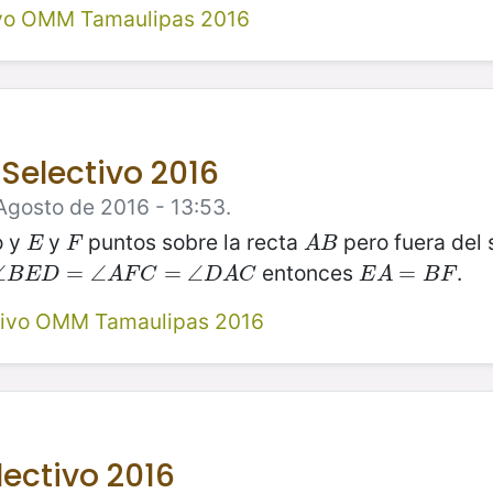
ivo OMM Tamaulipas 2016
Selectivo 2016
Agosto de 2016 - 13:53.
o y
y
puntos sobre la recta
pero fuera del
E
F
A
B
E
F
A
B
entonces
.
∠
∠
B
E
D
=
∠
=
A
∠
F
C
=
∠
D
=
A
C
∠
E
A
=
B
=
F
B
E
D
A
F
C
D
A
C
E
A
B
F
tivo OMM Tamaulipas 2016
lectivo 2016