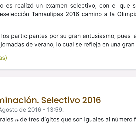
 es realizó un examen selectivo, con el que
reselección Tamaulipas 2016 camino a la Olimpia
r a los participantes por su gran entusiasmo, pues 
jornadas de verano, lo cual se refleja en una gra
as)
inación. Selectivo 2016
Agosto de 2016 - 13:59.
urales
de tres dígitos que son iguales al número 
n
n