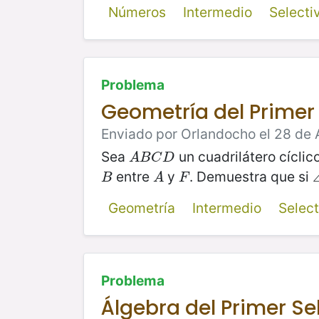
Números
Intermedio
Select
Problema
Geometría del Primer 
Enviado por Orlandocho el 28 de 
Sea
un cuadrilátero cíclic
A
B
C
D
A
B
C
D
entre
y
. Demuestra que si
B
A
F
B
A
F
Geometría
Intermedio
Selec
Problema
Álgebra del Primer Se