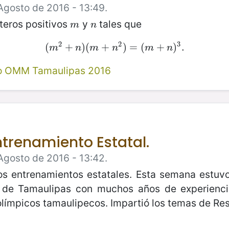
Agosto de 2016 - 13:49.
teros positivos
y
tales que
m
n
m
n
2
2
3
(
(
m
+
2
+
)
n
(
)
(
m
+
+
n
2
)
)
=
=
(
m
(
+
n
+
)
3
.
)
.
m
n
m
n
m
n
vo OMM Tamaulipas 2016
ntrenamiento Estatal.
Agosto de 2016 - 13:42.
s entrenamientos estatales. Esta semana estuvo 
r de Tamaulipas con muchos años de experienci
límpicos tamaulipecos. Impartió los temas de Re