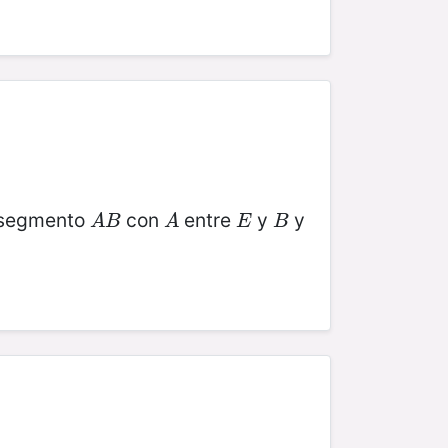
 segmento
con
entre
y
y
A
B
A
E
B
A
B
A
E
B