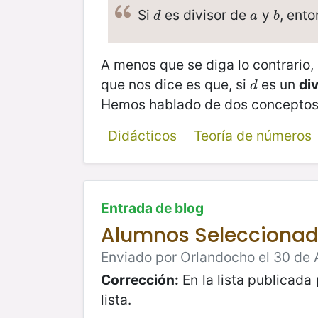
Si
es divisor de
y
, ent
d
a
b
d
a
b
A menos que se diga lo contrario
que nos dice es que, si
es un
di
d
d
Hemos hablado de dos conceptos 
Didácticos
Teoría de números
Entrada de blog
Alumnos Seleccionado
Enviado por Orlandocho el 30 de 
Corrección:
En la lista publicada 
lista.