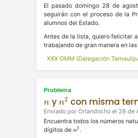
El pasado domingo 28 de agosto
seguirán con el proceso de la P
alumnos del Estado.
Antes de la lista, quiero felicita
trabajando de gran manera en las 
XXX OMM (Delegación Tamaulip
Problema
2
y
con misma term
n
n
2
n
n
Enviado por Orlandocho el 28 de 
Encuentra todos los números nat
2
dígitos de
.
n
2
n