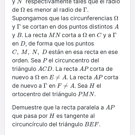
y
respectivamente tales que el radio
N
N
de
es menor al radio de
.
Ω
Ω
Γ
Γ
Supongamos que las circunferencias
Ω
Ω
y
se cortan en dos puntos distintos
Γ
Γ
A
A
y
. La recta
corta a
en
y a
B
M
N
Ω
Ω
C
Γ
Γ
B
M
N
C
en
, de forma que los puntos
D
D
están en esa recta en ese
C
,
,
M
,
N
,
,
D
,
C
M
N
D
orden. Sea
el circuncentro del
P
P
triángulo
. La recta
corta de
A
C
D
A
P
A
C
D
A
P
nuevo a
en
. La recta
corta
Ω
Ω
E
≠
≠
A
A
P
E
A
A
P
de nuevo a
en
. Sea
el
Γ
Γ
F
≠
≠
A
H
F
A
H
ortocentro del triángulo
.
P
M
N
P
M
N
Demuestre que la recta paralela a
A
P
A
P
que pasa por
es tangente al
H
H
circuncírculo del triángulo
.
B
E
F
B
E
F