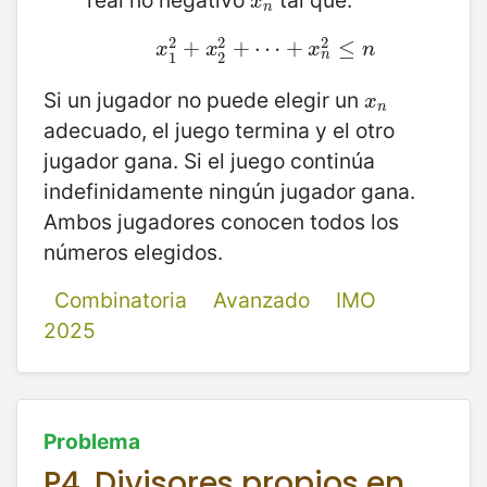
real no negativo
tal que:
x
n
x
n
2
2
2
x
1
+
2
+
x
2
+
2
+
⋯
⋯
+
+
x
n
2
≤
≤
n
x
x
x
n
n
1
2
Si un jugador no puede elegir un
x
n
x
n
adecuado, el juego termina y el otro
jugador gana. Si el juego continúa
indefinidamente ningún jugador gana.
Ambos jugadores conocen todos los
números elegidos.
Combinatoria
Avanzado
IMO
2025
Problema
P4. Divisores propios en