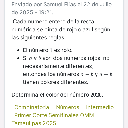
Enviado por Samuel Elias el 22 de Julio
de 2025 - 19:21.
Cada número entero de la recta
numérica se pinta de rojo o azul según
las siguientes reglas:
El número
es rojo.
1
1
Si
y
son dos números rojos, no
a
b
a
b
necesariamente diferentes,
entonces los números
y
a
−
−
b
a
+
+
b
a
b
a
b
tienen colores diferentes.
Determina el color del número
.
2025
2025
Combinatoria
Números
Intermedio
Primer Corte Semifinales OMM
Tamaulipas 2025