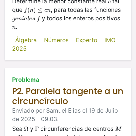
Determine la menor constante real
tal
c
c
que
, para todas las funciones
f
(
(
n
)
)
≤
≤
c
n
f
n
c
n
y todos los enteros positivos
g
e
n
i
a
l
e
s
f
g
e
n
i
a
l
e
s
f
.
n
n
Álgebra
Números
Experto
IMO
2025
Problema
P2. Paralela tangente a un
circuncírculo
Enviado por Samuel Elias el 19 de Julio
de 2025 - 09:03.
Sea
y
circunferencias de centros
Ω
Ω
Γ
Γ
M
M