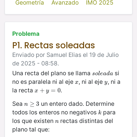
Geometría
Avanzado
IMO 2025
Problema
P1. Rectas soleadas
Enviado por Samuel Elias el 19 de Julio
de 2025 - 08:58.
Una recta del plano se llama
si
s
o
l
e
a
d
a
s
o
l
e
a
d
a
no es paralela ni al eje
, ni al eje
, ni a
x
y
x
y
la recta
.
x
+
+
y
=
0
=
0
x
y
Sea
un entero dado. Determine
n
≥
≥
3
3
n
todos los enteros no negativos
para
k
k
los que existen
rectas distintas del
n
n
plano tal que: