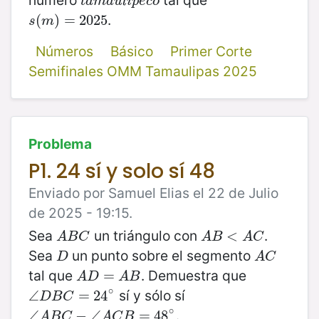
t
a
m
a
u
l
i
p
e
c
o
t
a
m
a
u
l
i
p
e
c
o
.
s
(
(
m
)
)
=
=
2025
2025
s
m
Números
Básico
Primer Corte
Semifinales OMM Tamaulipas 2025
Problema
P1. 24 sí y solo sí 48
Enviado por Samuel Elias el 22 de Julio
de 2025 - 19:15.
Sea
un triángulo con
.
A
B
C
A
B
<
<
A
C
A
B
C
A
B
A
C
Sea
un punto sobre el segmento
D
A
C
D
A
C
tal que
. Demuestra que
A
D
=
=
A
B
A
D
A
B
∘
sí y sólo sí
∠
∠
D
B
C
=
=
24
24
∘
D
B
C
∘
.
∠
∠
A
B
C
−
−
∠
A
∠
C
B
=
48
=
∘
48
A
B
C
A
C
B