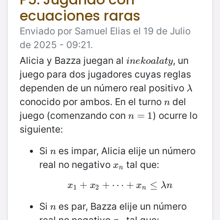
ecuaciones raras
Enviado por Samuel Elias el 19 de Julio
de 2025 - 09:21.
Alicia y Bazza juegan al
, un
i
n
e
k
o
a
l
a
t
y
i
n
e
k
o
a
l
a
t
y
juego para dos jugadores cuyas reglas
dependen de un número real positivo
λ
λ
conocido por ambos. En el turno
del
n
n
juego (comenzando con
) ocurre lo
n
=
=
1
1
n
siguiente:
Si
es impar, Alicia elije un número
n
n
real no negativo
tal que:
x
n
x
n
+
x
1
+
x
+
2
+
⋯
⋯
+
+
x
n
≤
λ
≤
n
x
x
x
λ
n
1
2
n
Si
es par, Bazza elije un número
n
n