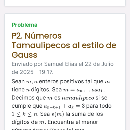
Problema
P2. Números
Tamaulipecos al estilo de
Gauss
Enviado por Samuel Elias el 22 de Julio
de 2025 - 19:17.
Sean
enteros positivos tal que
m
,
,
n
m
m
n
m
tiene
dígitos. Sea
.
¯
¯
¯
¯
¯
¯
¯
¯
¯
¯
¯
¯
¯
¯
¯
¯
¯
¯
¯
¯
¯
¯
n
m
=
=
a
n
…
a
…
2
a
1
¯
n
m
a
a
a
2
1
n
Decimos que
es
si se
m
t
a
m
a
u
l
i
p
e
c
o
m
t
a
m
a
u
l
i
p
e
c
o
cumple que
para todo
a
n
−
k
+
1
+
+
a
k
=
=
3
3
a
a
−
+
1
n
k
k
. Sea
la suma de los
1
1
≤
≤
k
≤
n
≤
s
(
(
m
)
)
k
n
s
m
dígitos de
. Encuentra el menor
m
m
número
tal que