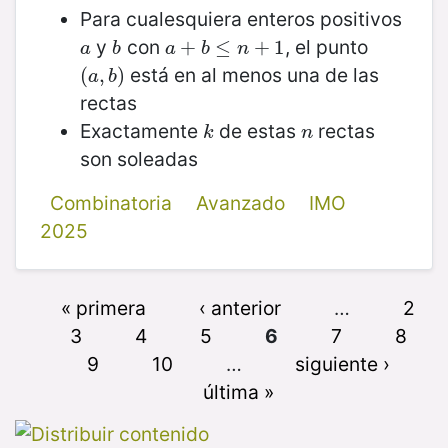
Para cualesquiera enteros positivos
y
con
, el punto
a
b
a
+
+
b
≤
n
≤
+
1
+
1
a
b
a
b
n
está en al menos una de las
(
(
a
,
,
b
)
)
a
b
rectas
Exactamente
de estas
rectas
k
n
k
n
son soleadas
Combinatoria
Avanzado
IMO
2025
« primera
‹ anterior
…
2
3
4
5
6
7
8
9
10
…
siguiente ›
última »