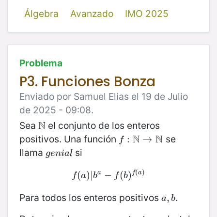
Álgebra
Avanzado
IMO 2025
Problema
P3. Funciones Bonza
Enviado por Samuel Elias el 19 de Julio
de 2025 - 09:08.
N
Sea
el conjunto de los enteros
N
N
N
positivos. Una función
se
f
:
N
:
→
N
→
f
llama
si
g
e
n
i
a
l
g
e
n
i
a
l
(
)
a
f
a
f
(
(
a
)
)
|
|
b
a
−
−
f
(
b
(
)
f
)
(
a
)
f
a
b
f
b
Para todos los enteros positivos
.
a
,
,
b
a
b