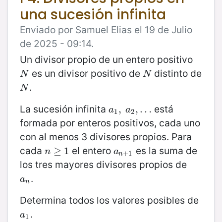
una sucesión infinita
Enviado por Samuel Elias el 19 de Julio
de 2025 - 09:14.
Un divisor propio de un entero positivo
es un divisor positivo de
distinto de
N
N
N
N
.
N
N
La sucesión infinita
está
a
1
,
,
a
2
,
,
…
…
a
a
1
2
formada por enteros positivos, cada uno
con al menos 3 divisores propios. Para
cada
el entero
es la suma de
n
≥
≥
1
1
a
n
+
1
n
a
+
1
n
los tres mayores divisores propios de
.
a
n
a
n
Determina todos los valores posibles de
.
a
1
a
1