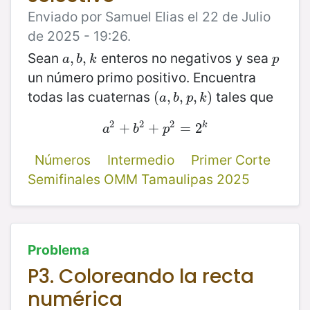
Enviado por Samuel Elias el 22 de Julio
de 2025 - 19:26.
Sean
enteros no negativos y sea
a
,
,
b
,
,
k
p
a
b
k
p
un número primo positivo. Encuentra
todas las cuaternas
tales que
(
(
a
,
,
b
,
,
p
,
,
k
)
)
a
b
p
k
2
2
2
k
a
2
+
+
b
2
+
+
p
2
=
=
2
k
2
a
b
p
Números
Intermedio
Primer Corte
Semifinales OMM Tamaulipas 2025
Problema
P3. Coloreando la recta
numérica