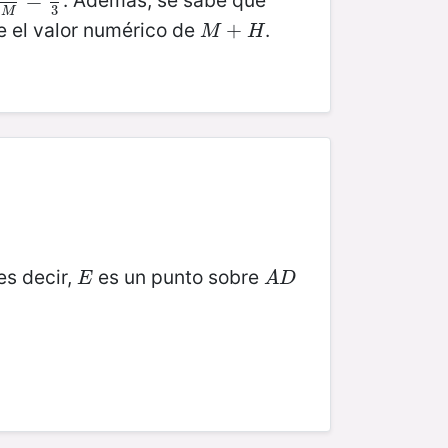
. Además, se sabe que
H
M
=
=
2
3
3
M
le el valor numérico de
.
M
+
+
H
M
H
es decir,
es un punto sobre
E
A
D
E
A
D