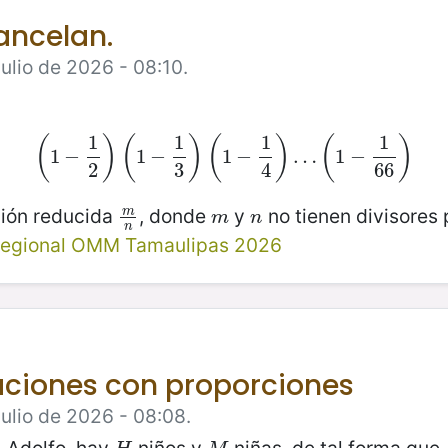
ancelan.
ulio de 2026 - 08:10.
1
1
1
1
(
)
(
)
(
)
(
)
1
−
(
1
−
1
2
1
)
−
(
1
−
1
3
)
(
1
1
−
−
1
4
)
…
(
1
…
−
1
66
1
)
−
2
3
4
66
ión reducida
, donde
y
no tienen divisores
m
m
n
m
n
m
n
n
egional OMM Tamaulipas 2026
aciones con proporciones
Julio de 2026 - 08:08.