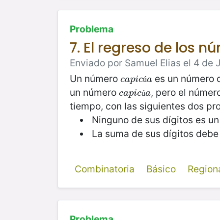
Problema
7. El regreso de los n
Enviado por Samuel Elias el 4 de J
Un número
es un número q
c
a
p
i
c
ú
a
c
a
p
i
c
a
ú
un número
, pero el núme
c
a
p
i
c
ú
a
c
a
p
i
c
a
ú
tiempo, con las siguientes dos pr
Ninguno de sus dígitos es un
La suma de sus dígitos debe s
Combinatoria
Básico
Region
Problema