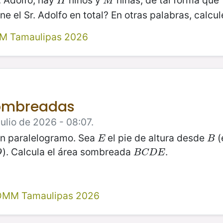
. Adolfo, hay
niños y
niñas, de tal forma que
H
M
H
M
ne el Sr. Adolfo en total? En otras palabras, calcu
M Tamaulipas 2026
sombreadas
ulio de 2026 - 08:07.
n paralelogramo. Sea
el pie de altura desde
(
E
B
E
B
). Calcula el área sombreada
.
B
C
D
E
D
B
C
D
E
 OMM Tamaulipas 2026