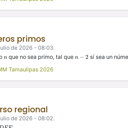
eros primos
Julio de 2026 - 08:03.
vo
que no sea primo, tal que
sí sea un núme
n
n
−
−
2
2
n
n
MM Tamaulipas 2026
urso regional
Julio de 2026 - 08:02.
.
D
E
F
D
E
F