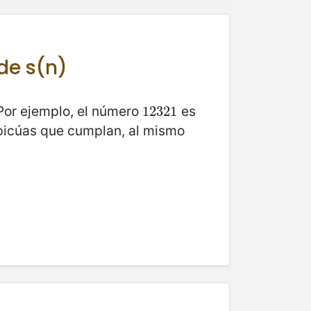
 de s(n)
 Por ejemplo, el número
es
12321
12321
apicúas que cumplan, al mismo