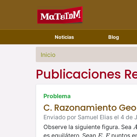
Noticias
Blog
Inicio
Publicaciones R
Problema
C. Razonamiento Geo
Enviado por Samuel Elias el 4 de 
Observe la siguiente figura. Sea
A
es equilátero. Sean
puntos en
E
,
,
F
E
F