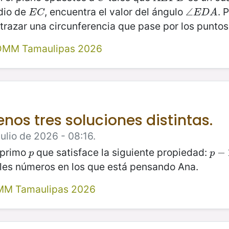
dio de
, encuentra el valor del ángulo
. 
E
C
∠
∠
E
D
A
E
C
E
D
A
 trazar una circunferencia que pase por los punto
 OMM Tamaulipas 2026
nos tres soluciones distintas.
ulio de 2026 - 08:16.
 primo
que satisface la siguiente propiedad:
p
p
−
−
1
p
p
bles números en los que está pensando Ana.
MM Tamaulipas 2026