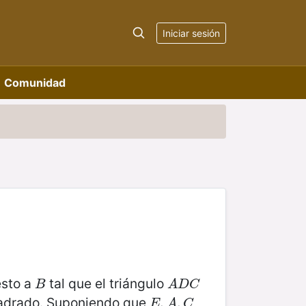
Iniciar sesión
Comunidad
esto a
tal que el triángulo
B
A
D
C
B
A
D
C
adrado. Suponiendo que
E
,
,
A
,
C
,
E
A
C