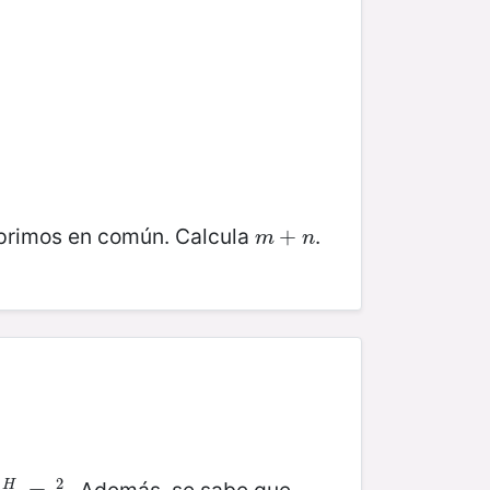
 primos en común. Calcula
.
m
+
+
n
m
n
2
H