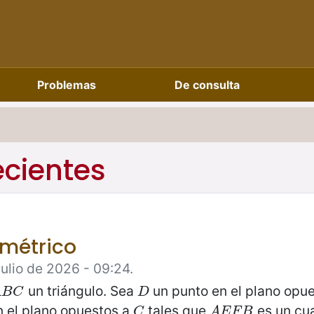
Problemas
De consulta
ecientes
métrico
Julio de 2026 - 09:24.
un triángulo. Sea
un punto en el plano opu
B
C
D
A
B
C
D
 el plano opuestos a
tales que
es un cu
C
A
E
F
B
C
A
E
F
B