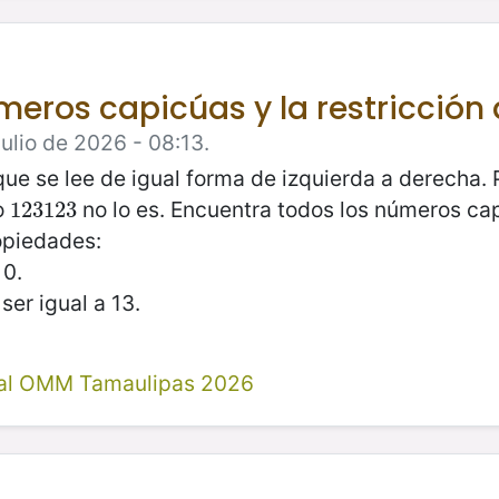
úmeros capicúas y la restricción
ulio de 2026 - 08:13.
ue se lee de igual forma de izquierda a derecha.
ro
no lo es. Encuentra todos los números c
123123
123123
opiedades:
 0.
er igual a 13.
al OMM Tamaulipas 2026