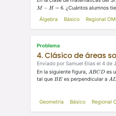
En la clase de matemáticas del Sr
. ¿Cuántos alumnos tie
M
−
−
H
=
6
=
6
M
H
Álgebra
Básico
Regional OM
Problema
4. Clásico de áreas 
Enviado por Samuel Elias el 4 de J
En la siguiente figura,
es u
A
B
C
D
A
B
C
D
tal que
es perpendicular a
B
E
A
D
B
E
A
Geometría
Básico
Regional