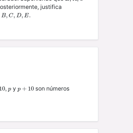
Posteriormente, justifica
s
.
B
,
,
C
,
D
,
,
E
,
B
C
D
E
y
son números
0
10
,
p
,
p
+
+
10
10
p
p