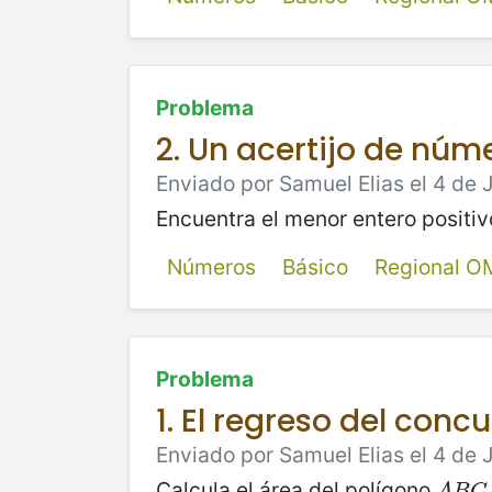
Problema
2. Un acertijo de núm
Enviado por Samuel Elias el 4 de 
Encuentra el menor entero positi
Números
Básico
Regional O
Problema
1. El regreso del conc
Enviado por Samuel Elias el 4 de 
Calcula el área del polígono
A
B
C
A
B
C