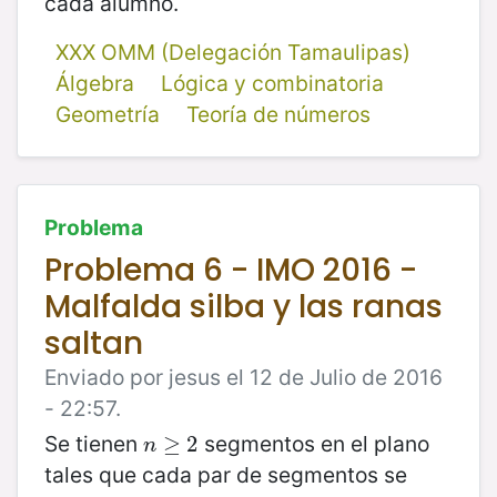
cada alumno.
XXX OMM (Delegación Tamaulipas)
Álgebra
Lógica y combinatoria
Geometría
Teoría de números
Problema
Problema 6 - IMO 2016 -
Malfalda silba y las ranas
saltan
Enviado por jesus el 12 de Julio de 2016
- 22:57.
Se tienen
segmentos en el plano
n
≥
≥
2
2
n
tales que cada par de segmentos se