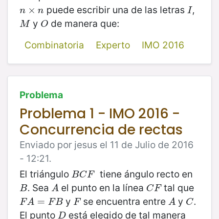
puede escribir una de las letras
,
n
×
×
n
I
n
n
I
y
de manera que:
M
O
M
O
Combinatoria
Experto
IMO 2016
Problema
Problema 1 - IMO 2016 -
Concurrencia de rectas
Enviado por jesus el 11 de Julio de 2016
- 12:21.
El triángulo
tiene ángulo recto en
B
C
F
B
C
F
. Sea
el punto en la línea
tal que
B
A
C
F
B
A
C
F
y
se encuentra entre
y
.
F
A
=
F
=
B
F
A
C
F
A
F
B
F
A
C
El punto
está elegido de tal manera
D
D