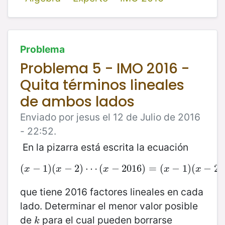
Problema
Problema 5 - IMO 2016 -
Quita términos lineales
de ambos lados
Enviado por jesus el 12 de Julio de 2016
- 22:52.
En la pizarra está escrita la ecuación
(
−
1
)
(
(
x
−
−
1
)
2
(
x
)
−
⋯
2
)
(
⋯
(
−
x
−
2016
2016
)
)
=
=
(
x
(
−
1
−
)
(
1
x
)
−
(
2
)
⋯
−
(
2
x
)
x
x
x
x
x
que tiene 2016 factores lineales en cada
lado. Determinar el menor valor posible
de
para el cual pueden borrarse
k
k