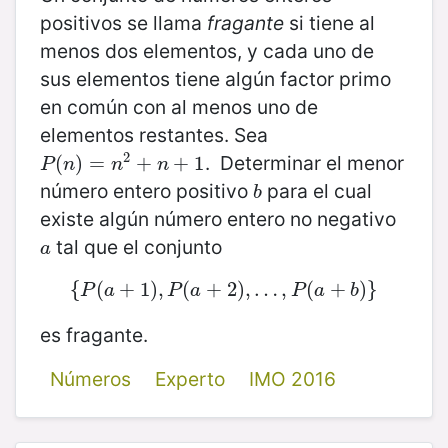
positivos se llama
fragante
si tiene al
menos dos elementos, y cada uno de
sus elementos tiene algún factor primo
en común con al menos uno de
elementos restantes. Sea
2
. Determinar el menor
P
(
(
n
)
)
=
=
n
2
+
n
+
+
1
+
1
P
n
n
n
número entero positivo
para el cual
b
b
existe algún número entero no negativo
tal que el conjunto
a
a
{
(
{
P
+
(
a
1
+
)
,
1
)
,
P
(
(
a
+
+
2
2
)
)
,
,
…
…
,
P
(
,
a
+
(
b
)
+
}
)
}
P
a
P
a
P
a
b
es fragante.
Números
Experto
IMO 2016