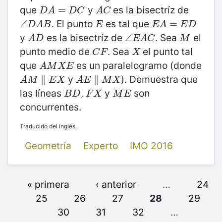
que
y
es la bisectríz de
D
A
=
=
D
C
A
C
D
A
D
C
A
C
. El punto
es tal que
∠
∠
D
A
B
E
E
A
=
E
=
D
D
A
B
E
E
A
E
D
y
es la bisectríz de
. Sea
el
A
D
∠
∠
E
A
C
M
A
D
E
A
C
M
punto medio de
. Sea
el punto tal
C
F
X
C
F
X
que
es un paralelogramo (donde
A
M
X
E
A
M
X
E
y
). Demuestra que
A
M
∥
E
∥
X
A
E
∥
M
∥
X
A
M
E
X
A
E
M
X
las líneas
,
y
son
B
D
F
X
M
E
B
D
F
X
M
E
concurrentes.
Traducido del inglés.
Geometría
Experto
IMO 2016
« primera
‹ anterior
…
24
25
26
27
28
29
30
31
32
…