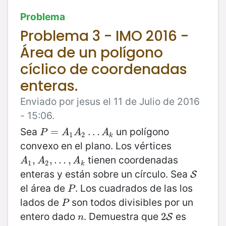
Problema
Problema 3 - IMO 2016 -
Área de un polígono
cíclico de coordenadas
enteras.
Enviado por jesus el 11 de Julio de 2016
- 15:06.
Sea
un polígono
P
=
=
A
1
A
2
…
A
…
k
P
A
A
A
1
2
k
convexo en el plano. Los vértices
tienen coordenadas
A
1
,
,
A
2
,
…
,
…
,
A
k
,
A
A
A
1
2
k
enteras y están sobre un círculo. Sea
S
S
el área de
. Los cuadrados de las los
P
P
lados de
son todos divisibles por un
P
P
entero dado
. Demuestra que
es
n
2
2
S
S
n