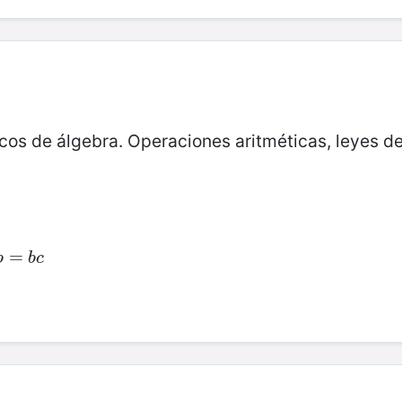
os de álgebra. Operaciones aritméticas, leyes d
b
=
=
b
c
b
b
c