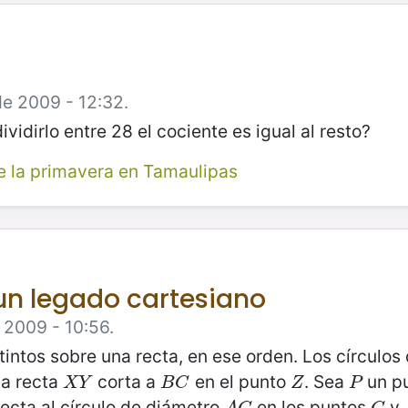
de 2009 - 12:32.
vidirlo entre 28 el cociente es igual al resto?
 la primavera en Tamaulipas
 un legado cartesiano
 2009 - 10:56.
tintos sobre una recta, en ese orden. Los círculo
La recta
corta a
en el punto
. Sea
un pu
X
Y
B
C
Z
P
X
Y
B
C
Z
P
ecta al círculo de diámetro
en los puntos
y