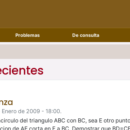
Problemas
De consulta
ecientes
nza
 Enero de 2009 - 18:00.
circulo del triangulo ABC con BC, sea E otro punto
acion de AE corta en F a BC. Demostrar que BD=C