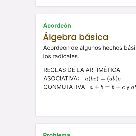
Acordeón
Álgebra básica
Acordeón de algunos hechos básic
los radicales.
REGLAS DE LA ARTIMÉTICA
ASOCIATIVA:
a
(
(
b
c
)
)
=
=
(
a
(
b
)
c
)
a
b
c
a
b
c
CONMUTATIVA:
y
a
+
+
b
=
b
=
+
c
+
a
a
b
b
c
a
Problema