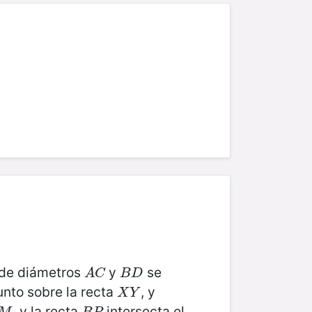
s de diámetros
y
se
A
C
B
D
A
C
B
D
nto sobre la recta
, y
X
Y
X
Y
, y la recta
intersecta el