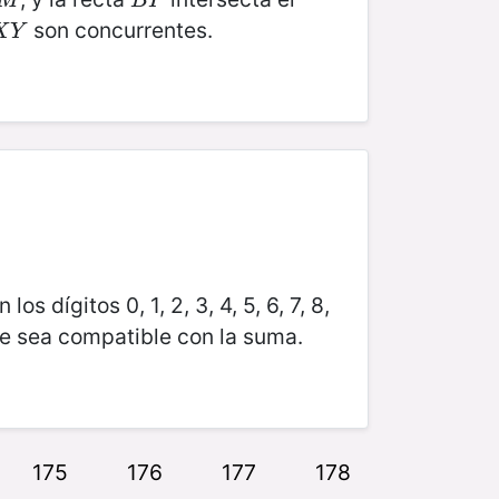
M
B
P
M
B
P
son concurrentes.
X
Y
X
Y
s dígitos 0, 1, 2, 3, 4, 5, 6, 7, 8,
ue sea compatible con la suma.
175
176
177
178