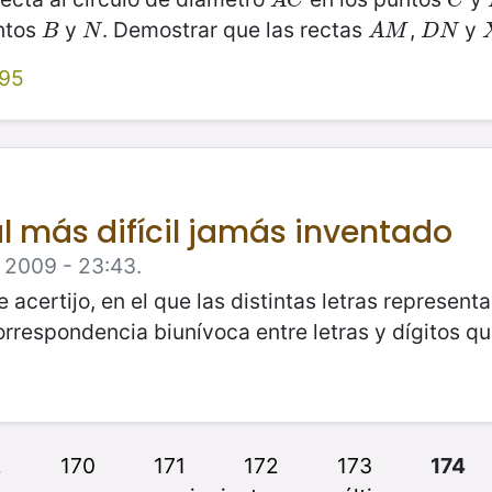
A
C
C
A
C
C
ntos
y
. Demostrar que las rectas
,
y
B
N
A
M
D
N
B
N
A
M
D
N
995
l más difícil jamás inventado
 2009 - 23:43.
certijo, en el que las distintas letras representan lo
orrespondencia biunívoca entre letras y dígitos q
…
170
171
172
173
174