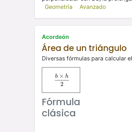
Geometría
Avanzado
Acordeón
Área de un triángulo
Diversas fórmulas para calcular el
×
b
h
b
×
h
2
2
Fórmula
clásica