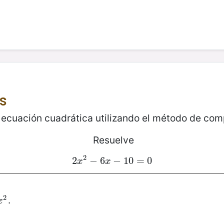
s
a ecuación cuadrática utilizando el método de com
Resuelve
2
2
2
x
2
−
−
6
6
x
−
−
10
10
=
0
=
0
x
x
2
.
x
2
x