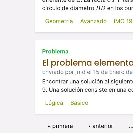
Z
C
P
Z
C
P
círculo de diámetro
en los pu
B
D
B
D
Geometría
Avanzado
IMO 1
Problema
El problema elementa
Enviado por jmd el 15 de Enero de
Encontrar una solución al siguiente a
9. Una solución consiste en una c
Lógica
Básico
« primera
‹ anterior