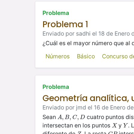
Problema
Problema 1
Enviado por sadhi el 18 de Enero 
¿Cuál es el mayor número que al di
Números
Básico
Concurso de
Problema
Geometría analítica,
Enviado por jmd el 16 de Enero de
Sean
cuatro puntos dis
A
,
,
B
,
C
,
,
D
,
A
B
C
D
intersectan en los puntos
y
. 
X
Y
X
Y
diferente de
. La recta
inters