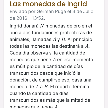
Las monedas de Ingrid
Enviado por German Puga el 3 de Julio
de 2016 - 13:52.
Ingrid donará
monedas de oro en el
N
N
año a dos fundaciones protectoras de
animales, llamadas
y
. Al principio
A
B
A
B
todas las monedas las destinará a
.
A
A
Cada día observa si la cantidad de
monedas que tiene
en ese momento
A
A
es múltiplo de la cantidad de días
transcurridos desde que inició la
donación, de cumplirse eso, pasa una
moneda de
a
. El reparto termina
A
B
A
B
cuando la cantidad de días
transcurridos es más que la mitad de
monedas que tenga
.
A
A