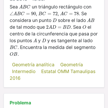
Sea
un triángulo rectángulo con
A
B
C
A
B
C
,
,
. Se
∠
∠
A
B
C
=
=
90
90
B
C
=
=
72
72
A
C
=
=
78
78
A
B
C
B
C
A
C
considera un punto
sobre el lado
D
A
B
D
A
B
de tal modo que
. Sea
el
2
2
A
D
=
=
B
D
O
A
D
B
D
O
centro de la circunferencia que pasa por
los puntos
y
y es tangente al lado
A
D
A
D
. Encuentra la medida del segmento
B
C
B
C
.
O
B
O
B
Geometría analítica
Geometría
Intermedio
Estatal OMM Tamaulipas
2016
Problema