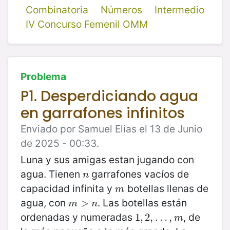
Combinatoria
Números
Intermedio
IV Concurso Femenil OMM
Problema
P1. Desperdiciando agua
en garrafones infinitos
Enviado por Samuel Elias el 13 de Junio
de 2025 - 00:33.
Luna y sus amigas estan jugando con
agua. Tienen
garrafones vacíos de
n
n
capacidad infinita y
botellas llenas de
m
m
agua, con
. Las botellas están
m
>
>
n
m
n
ordenadas y numeradas
, de
1
1
,
,
2
2
,
,
…
…
,
m
,
m