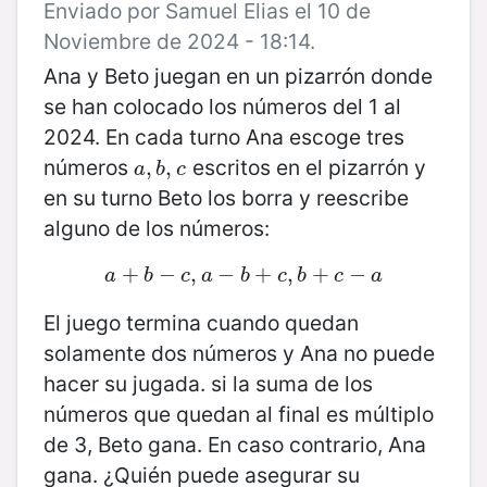
Enviado por Samuel Elias el 10 de
Noviembre de 2024 - 18:14.
Ana y Beto juegan en un pizarrón donde
se han colocado los números del 1 al
2024. En cada turno Ana escoge tres
números
escritos en el pizarrón y
a
,
,
b
,
,
c
a
b
c
en su turno Beto los borra y reescribe
alguno de los números:
+
a
+
−
b
−
,
c
,
a
−
−
b
+
+
c
,
b
,
+
c
+
−
a
−
a
b
c
a
b
c
b
c
a
El juego termina cuando quedan
solamente dos números y Ana no puede
hacer su jugada. si la suma de los
números que quedan al final es múltiplo
de 3, Beto gana. En caso contrario, Ana
gana. ¿Quién puede asegurar su