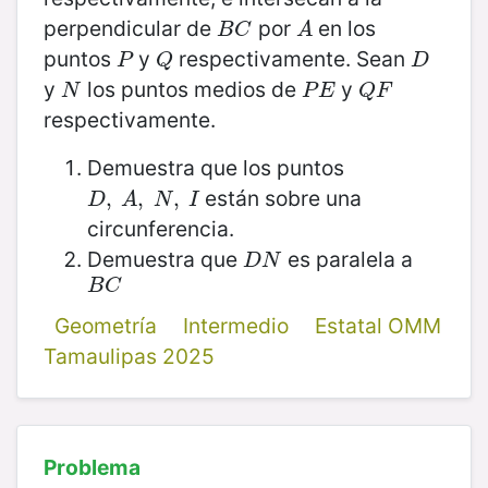
perpendicular de
por
en los
B
C
A
B
C
A
puntos
y
respectivamente. Sean
P
Q
D
P
Q
D
y
los puntos medios de
y
N
P
E
Q
F
N
P
E
Q
F
respectivamente.
Demuestra que los puntos
están sobre una
D
,
,
A
,
N
,
,
I
,
D
A
N
I
circunferencia.
Demuestra que
es paralela a
D
N
D
N
B
C
B
C
Geometría
Intermedio
Estatal OMM
Tamaulipas 2025
Problema