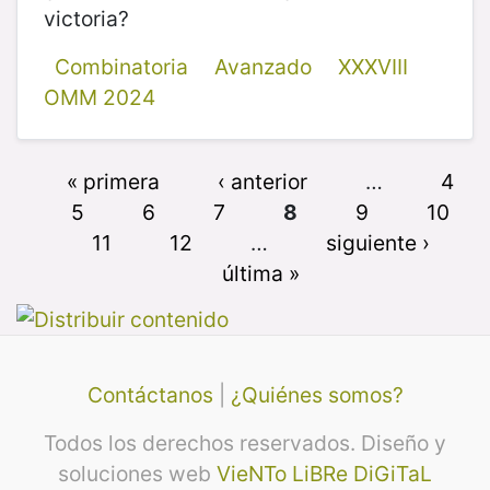
victoria?
Combinatoria
Avanzado
XXXVIII
OMM 2024
« primera
‹ anterior
…
4
5
6
7
8
9
10
11
12
…
siguiente ›
última »
Contáctanos
|
¿Quiénes somos?
Todos los derechos reservados. Diseño y
soluciones web
VieNTo LiBRe DiGiTaL