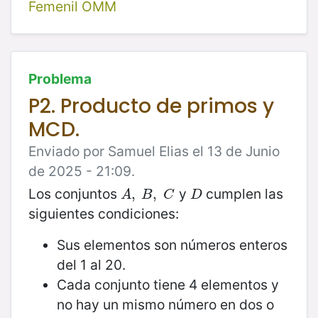
Femenil OMM
Problema
P2. Producto de primos y
MCD.
Enviado por Samuel Elias el 13 de Junio
de 2025 - 21:09.
Los conjuntos
y
cumplen las
A
,
,
B
,
C
,
D
A
B
C
D
siguientes condiciones:
Sus elementos son números enteros
del 1 al 20.
Cada conjunto tiene 4 elementos y
no hay un mismo número en dos o