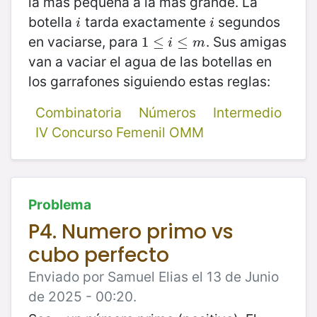
la más pequeña a la más grande. La
botella
tarda exactamente
segundos
i
i
i
i
en vaciarse, para
. Sus amigas
1
1
≤
≤
i
≤
m
≤
i
m
van a vaciar el agua de las botellas en
los garrafones siguiendo estas reglas:
Combinatoria
Números
Intermedio
IV Concurso Femenil OMM
Problema
P4. Numero primo vs
cubo perfecto
Enviado por Samuel Elias el 13 de Junio
de 2025 - 00:20.