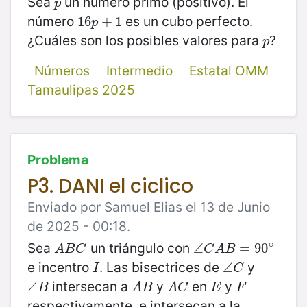
Sea
un número primo (positivo). El
p
p
número
es un cubo perfecto.
16
16
p
+
+
1
1
p
¿Cuáles son los posibles valores para
?
p
p
Números
Intermedio
Estatal OMM
Tamaulipas 2025
Problema
P3. DANI el ciclico
Enviado por Samuel Elias el 13 de Junio
de 2025 - 00:18.
∘
Sea
un triángulo con
A
B
C
∠
∠
C
A
B
=
=
90
90
∘
A
B
C
C
A
B
e incentro
. Las bisectrices de
y
I
∠
∠
C
I
C
intersecan a
y
en
y
∠
∠
B
A
B
A
C
E
F
B
A
B
A
C
E
F
respectivamente, e intersecan a la