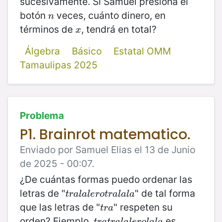
sucesivamente. Si Samuel presiona el
botón
veces, cuánto dinero, en
n
n
términos de
, tendrá en total?
x
x
Álgebra
Básico
Estatal OMM
Tamaulipas 2025
Problema
P1. Brainrot matematico.
Enviado por Samuel Elias el 13 de Junio
de 2025 - 00:07.
¿De cuántas formas puedo ordenar las
letras de "
" de tal forma
t
r
a
l
a
l
e
r
o
t
r
a
l
a
l
a
t
r
a
l
a
l
e
r
o
t
r
a
l
a
l
a
que las letras de "
" respeten su
t
r
a
t
r
a
orden? Ejemplo,
es
t
r
a
t
r
a
l
a
l
e
r
o
l
a
l
a
t
r
a
t
r
a
l
a
l
e
r
o
l
a
l
a