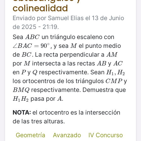
colinealidad
Enviado por Samuel Elias el 13 de Junio
de 2025 - 21:19.
Sea
un triángulo escaleno con
A
B
C
A
B
C
∘
, y sea
el punto medio
∠
∠
B
A
C
=
=
90
90
∘
M
B
A
C
M
de
. La recta perpendicular a
B
C
A
M
B
C
A
M
por
intersecta a las rectas
y
M
A
B
A
C
M
A
B
A
C
en
y
respectivamente. Sean
P
Q
H
1
,
,
H
2
P
Q
H
H
1
2
los ortocentros de los triángulos
y
C
M
P
C
M
P
respectivamente. Demuestra que
B
M
Q
B
M
Q
pasa por
.
H
1
H
2
A
H
H
A
1
2
NOTA:
el ortocentro es la intersección
de las tres alturas.
Geometría
Avanzado
IV Concurso