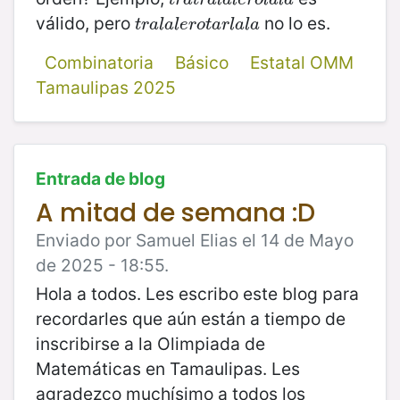
válido, pero
no lo es.
t
r
a
l
a
l
e
r
o
t
a
r
l
a
l
a
t
r
a
l
a
l
e
r
o
t
a
r
l
a
l
a
Combinatoria
Básico
Estatal OMM
Tamaulipas 2025
Entrada de blog
A mitad de semana :D
Enviado por Samuel Elias el 14 de Mayo
de 2025 - 18:55.
Hola a todos. Les escribo este blog para
recordarles que aún están a tiempo de
inscribirse a la Olimpiada de
Matemáticas en Tamaulipas. Les
agradezco muchísimo a todos los