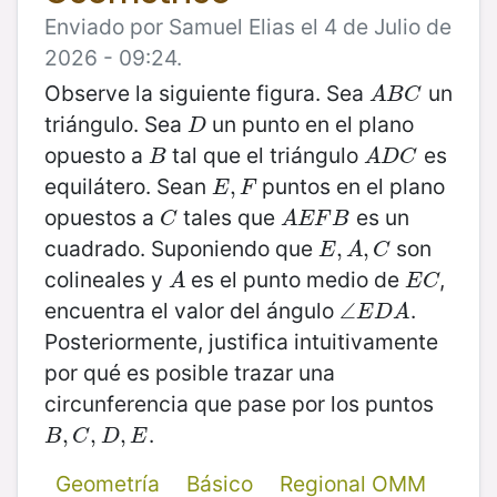
Enviado por Samuel Elias el 4 de Julio de
2026 - 09:24.
Observe la siguiente figura. Sea
un
A
B
C
A
B
C
triángulo. Sea
un punto en el plano
D
D
opuesto a
tal que el triángulo
es
B
A
D
C
B
A
D
C
equilátero. Sean
puntos en el plano
E
,
,
F
E
F
opuestos a
tales que
es un
C
A
E
F
B
C
A
E
F
B
cuadrado. Suponiendo que
son
E
,
,
A
,
C
,
E
A
C
colineales y
es el punto medio de
,
A
E
C
A
E
C
encuentra el valor del ángulo
.
∠
∠
E
D
A
E
D
A
Posteriormente, justifica intuitivamente
por qué es posible trazar una
circunferencia que pase por los puntos
.
B
,
,
C
,
D
,
,
E
,
B
C
D
E
Geometría
Básico
Regional OMM