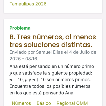
Tamaulipas 2026
Problema
B. Tres números, al menos
tres soluciones distintas.
Enviado por Samuel Elias el 4 de Julio de
2026 - 08:16.
Ana está pensando en un número primo
que satisface la siguiente propiedad:
p
p
y
son números primos.
p
−
−
10
10
,
p
,
p
+
+
10
10
p
p
p
Encuentra todos los posibles números
en los que está pensando Ana.
Números
Básico
Regional OMM