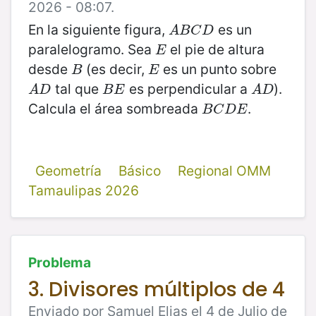
2026 - 08:07.
En la siguiente figura,
es un
A
B
C
D
A
B
C
D
paralelogramo. Sea
el pie de altura
E
E
desde
(es decir,
es un punto sobre
B
E
B
E
tal que
es perpendicular a
).
A
D
B
E
A
D
A
D
B
E
A
D
Calcula el área sombreada
.
B
C
D
E
B
C
D
E
Geometría
Básico
Regional OMM
Tamaulipas 2026
Problema
3. Divisores múltiplos de 4
Enviado por Samuel Elias el 4 de Julio de