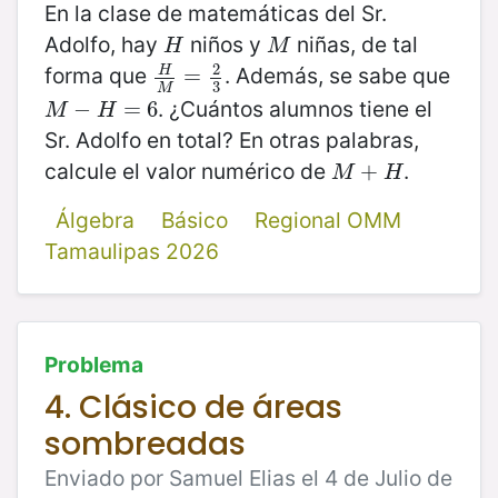
En la clase de matemáticas del Sr.
Adolfo, hay
niños y
niñas, de tal
H
M
H
M
2
forma que
. Además, se sabe que
H
H
M
=
=
2
3
3
M
. ¿Cuántos alumnos tiene el
M
−
−
H
=
6
=
6
M
H
Sr. Adolfo en total? En otras palabras,
calcule el valor numérico de
.
M
+
+
H
M
H
Álgebra
Básico
Regional OMM
Tamaulipas 2026
Problema
4. Clásico de áreas
sombreadas
Enviado por Samuel Elias el 4 de Julio de