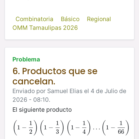
Combinatoria
Básico
Regional
OMM Tamaulipas 2026
Problema
6. Productos que se
cancelan.
Enviado por Samuel Elias el 4 de Julio de
2026 - 08:10.
El siguiente producto
1
1
1
1
(
)
(
)
(
)
(
)
1
−
(
1
−
1
2
1
)
−
(
1
−
1
3
)
(
1
1
−
−
1
4
)
…
(
1
…
−
1
66
1
)
−
2
3
4
66