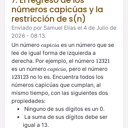
7. El regreso de los
números capicúas y la
restricción de s(n)
Enviado por Samuel Elias el 4 de Julio de
2026 - 08:13.
Un número
es un número que se
c
a
p
i
c
ú
a
c
a
p
i
c
a
ú
lee de igual forma de izquierda a
derecha. Por ejemplo, el número
12321
12321
es un número
, pero el número
c
a
p
i
c
ú
a
c
a
p
i
c
a
ú
no lo es. Encuentra todos los
123123
123123
números capicúas que cumplan, al
mismo tiempo, con las siguientes dos
propiedades:
Ninguno de sus dígitos es un 0.
La suma de sus dígitos debe ser
igual a 13.