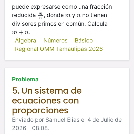
puede expresarse como una fracción
reducida
, donde
y
no tienen
m
m
n
m
n
m
n
n
divisores primos en común. Calcula
.
m
+
+
n
m
n
Álgebra
Números
Básico
Regional OMM Tamaulipas 2026
Problema
5. Un sistema de
ecuaciones con
proporciones
Enviado por Samuel Elias el 4 de Julio de
2026 - 08:08.