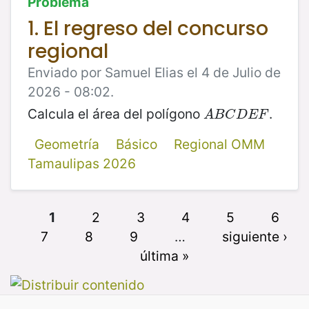
Problema
1. El regreso del concurso
regional
Enviado por Samuel Elias el 4 de Julio de
2026 - 08:02.
Calcula el área del polígono
.
A
B
C
D
E
F
A
B
C
D
E
F
Geometría
Básico
Regional OMM
Tamaulipas 2026
1
2
3
4
5
6
7
8
9
…
siguiente ›
última »