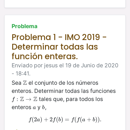
Problema
Problema 1 - IMO 2019 -
Determinar todas las
función enteras.
Enviado por jesus el 19 de Junio de 2020
- 18:41.
Z
Sea
el conjunto de los números
Z
enteros. Determinar todas las funciones
Z
Z
tales que, para todos los
f
:
Z
:
→
Z
→
f
enteros
y
,
a
b
a
b
(
2
f
(
)
2
+
a
)
+
2
2
(
f
(
b
)
)
=
=
f
(
f
(
(
a
(
+
b
+
)
)
.
)
)
.
f
a
f
b
f
f
a
b