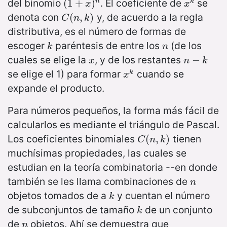
del binomio
. El coeficiente de
se
(
(
1
1
+
+
x
)
n
)
x
k
n
k
x
x
denota con
y, de acuerdo a la regla
C
(
(
n
,
,
k
)
)
C
n
k
distributiva, es el número de formas de
escoger
paréntesis de entre los
(de los
k
n
k
n
cuales se elige la
, y de los restantes
x
n
−
−
k
x
n
k
se elige el 1) para formar
cuando se
x
k
k
x
expande el producto.
Para números pequeños, la forma más fácil de
calcularlos es mediante el triángulo de Pascal.
Los coeficientes binomiales
tienen
C
(
(
n
,
,
k
)
)
C
n
k
muchísimas propiedades, las cuales se
estudian en la teoría combinatoria --en donde
también se les llama combinaciones de
n
n
objetos tomados de a
y cuentan el número
k
k
de subconjuntos de tamaño
de un conjunto
k
k
de
objetos. Ahí se demuestra que
n
n