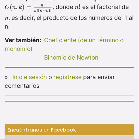
!
, donde
es el factorial de
n
C
(
(
n
,
,
k
)
=
)
n
=
!
k
!
(
n
−
k
)
!
n
!
!
C
n
k
n
!
(
−
)
!
k
n
k
, es decir, el producto de los números del 1 al
n
n
n.
Ver también:
Coeficiente (de un término o
monomio)
Binomio de Newton
»
Inicie sesión
o
regístrese
para enviar
comentarios
Encuéntranos en Facebook