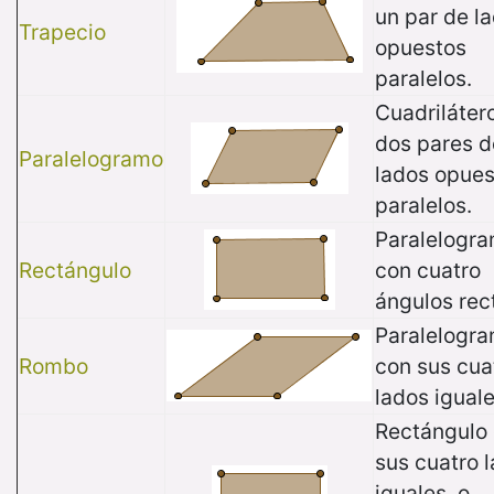
un par de l
Trapecio
opuestos
paralelos.
Cuadriláter
dos pares d
Paralelogramo
lados opues
paralelos.
Paralelogr
Rectángulo
con cuatro
ángulos rec
Paralelogr
Rombo
con sus cua
lados iguale
Rectángulo
sus cuatro 
iguales, o