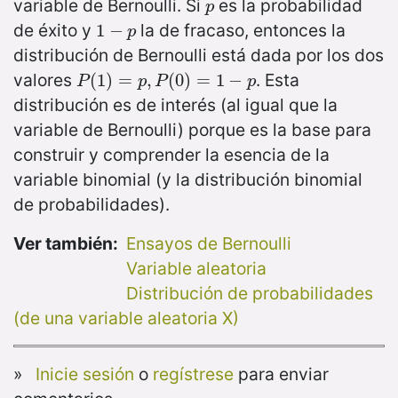
variable de Bernoulli. Si
es la probabilidad
p
p
de éxito y
la de fracaso, entonces la
1
1
−
−
p
p
distribución de Bernoulli está dada por los dos
valores
. Esta
P
(
(
1
1
)
)
=
=
p
,
P
(
,
0
)
=
(
0
1
)
−
=
p
1
−
P
p
P
p
distribución es de interés (al igual que la
variable de Bernoulli) porque es la base para
construir y comprender la esencia de la
variable binomial (y la distribución binomial
de probabilidades).
Ver también:
Ensayos de Bernoulli
Variable aleatoria
Distribución de probabilidades
(de una variable aleatoria X)
»
Inicie sesión
o
regístrese
para enviar