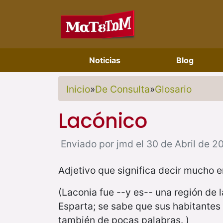
Noticias
Blog
Inicio
»
De Consulta
»
Glosario
Lacónico
Enviado por jmd el 30 de Abril de 2
Adjetivo que significa decir mucho e
(Laconia fue --y es-- una región de l
Esparta; se sabe que sus habitantes 
también de pocas palabras. )