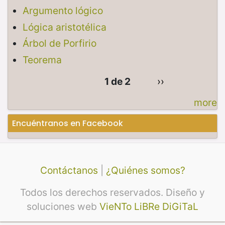
Argumento lógico
Lógica aristotélica
Árbol de Porfirio
Teorema
1 de 2
››
more
Encuéntranos en Facebook
Contáctanos
|
¿Quiénes somos?
Todos los derechos reservados. Diseño y
soluciones web
VieNTo LiBRe DiGiTaL