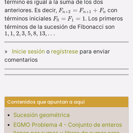
término es igual a la suma de los dos
anteriores. Es decir,
con
F
n
+
2
=
=
F
n
+
1
+
F
+
n
F
F
F
+
2
+
1
n
n
n
términos iniciales
. Los primeros
F
0
=
=
F
1
=
1
=
1
F
F
0
1
términos de la sucesión de Fibonacci son
1
1
,
,
1
,
1
2
,
,
2
3
,
,
5
3
,
,
8
5
,
,
13
8
,
,
.
13
.
.
,
.
.
.
»
Inicie sesión
o
regístrese
para enviar
comentarios
Contenidos que apuntan a aquí
Sucesión geométrica
EGMO Problema 4 - Conjunto de enteros
llenos por sumas y libres de sumar cero