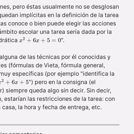
ones, pero éstas usualmente no se desglosan
quedan implícitas en la definición de la tarea
 las conoce o bien puede elegir las acciones
mbito escolar una tarea sería dada por la
2
drática
".
x
2
+
+
6
6
x
+
5
+
=
5
0
=
0
x
x
alguna de las técnicas por él conocidas y
es (fórmulas de Vieta, fórmula general,
 muy específicas (por ejemplo "identifica la
2
") pero en la consigna (el
x
2
+
+
6
6
x
+
5
+
5
x
x
r) siempre queda algo sin decir. Sin decir,
, estarían las restricciones de la tarea: con
a casa, la hora y fecha de entrega, etc.