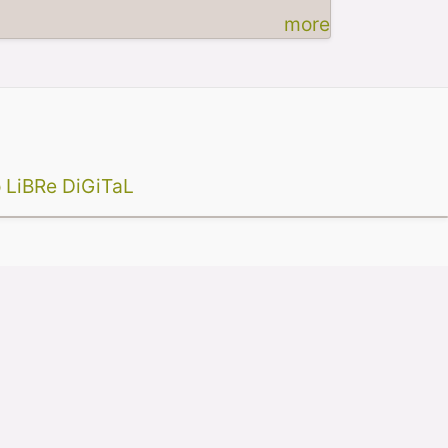
more
 LiBRe DiGiTaL