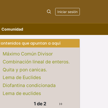
Iniciar sesión
Comunidad
ontenidos que apuntan a aquí
Máximo Común Divisor
Combinación lineal de enteros.
Quita y pon canicas.
Lema de Euclides
Diofantina condicionada
Lema de euclides
1 de 2
››