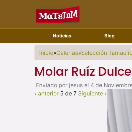
Noticias
Blog
Inicio
»
Galerias
»
Selección Tamauli
Molar Ruíz Dulce
Enviado por jesus el 4 de Noviembre
‹ anterior
5 de 7
Siguiente ›