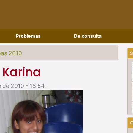
Problemas
De consulta
pas 2010
S
 Karina
 de 2010 - 18:54.
G