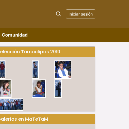
Iniciar sesión
Comunidad
elección Tamaulipas 2010
alerías en MaTeTaM