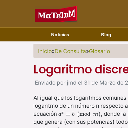
Noticias
Blog
Inicio
»
De Consulta
»
Glosario
Logaritmo discr
Enviado por jmd el 31 de Marzo de 2
Al igual que los logaritmos comunes 
logaritmo de un número n respecto 
ecuación
, donde la
a
x
≡
≡
b
(
mod
(
mod
m
)
)
x
a
b
m
que genera (con sus potencias) todo