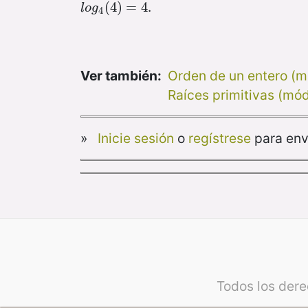
.
l
o
g
4
(
(
4
4
)
)
=
=
4
4
l
o
g
4
Ver también:
Orden de un entero (
Raíces primitivas (mó
»
Inicie sesión
o
regístrese
para env
Todos los der