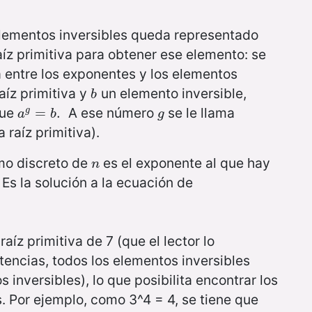
elementos inversibles queda representado
aíz primitiva para obtener ese elemento: se
 entre los exponentes y los elementos
aíz primitiva y
un elemento inversible,
b
b
que
A ese número
se le llama
a
g
=
=
b
.
.
g
g
a
b
g
a raíz primitiva).
tmo discreto de
es el exponente al que hay
n
n
 Es la solución a la ecuación de
raíz primitiva de 7 (que el lector lo
tencias, todos los elementos inversibles
 inversibles), lo que posibilita encontrar los
s. Por ejemplo, como 3^4 = 4, se tiene que