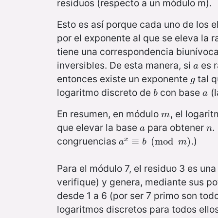
residuos (respecto a un módulo m).
Esto es así porque cada uno de los 
por el exponente al que se eleva la r
tiene una correspondencia biunívoca
inversibles. De esta manera, si
es r
a
a
entonces existe un exponente
tal 
g
g
logaritmo discreto de
con base
(l
b
a
b
a
En resumen, en módulo
, el logari
m
m
que elevar la base
para obtener
.
a
n
a
n
congruencias
.)
a
x
≡
≡
b
(
mod
(
mod
m
)
)
x
a
b
m
Para el módulo 7, el residuo 3 es una 
verifique) y genera, mediante sus po
desde 1 a 6 (por ser 7 primo son todos
logaritmos discretos para todos ello