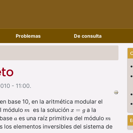
Problemas
De consulta
C
eto
010 - 11:00.
en base 10, en la aritmética modular el
al módulo
es la solución
a la
m
x
=
=
g
m
x
g
 base
es una raíz primitiva del módulo
a
m
a
m
E
s los elementos inversibles del sistema de