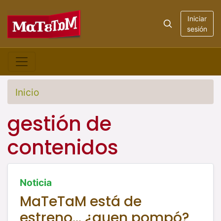
Iniciar
sesión
Inicio
gestión de
contenidos
Noticia
MaTeTaM está de
estreno... ¿quen pompó?