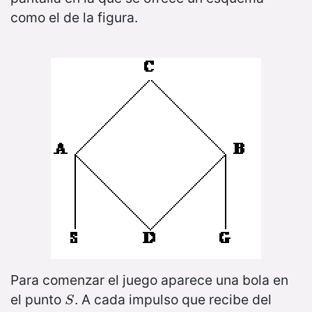
como el de la figura.
Para comenzar el juego aparece una bola en
el punto
. A cada impulso que recibe del
S
S