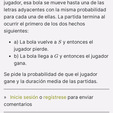
jugador, esa bola se mueve hasta una de las
letras adyacentes con la misma probabilidad
para cada una de ellas. La partida termina al
ocurrir el primero de los dos hechos
siguientes:
a) La bola vuelve a
y entonces el
S
S
jugador pierde.
b) La bola llega a
y entonces el jugador
G
G
gana.
Se pide la probabilidad de que el jugador
gane y la duración media de las partidas.
»
Inicie sesión
o
regístrese
para enviar
comentarios