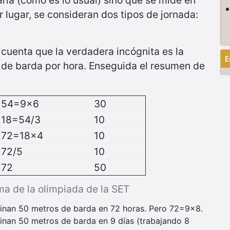
aria (como es lo usual) sino que se mide en
 lugar, se consideran dos tipos de jornada:
cuenta que la verdadera incógnita es la
E
s de barda por hora. Enseguida el resumen de
54=9x6
30
18=54/3
10
72=18x4
10
72/5
10
72
50
ma de la olimpiada de la SET
erminan 50 metros de barda en 72 horas. Pero 72=9x8.
rminan 50 metros de barda en 9 días (trabajando 8