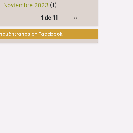
Noviembre 2023
(1)
1 de 11
››
ncuéntranos en Facebook