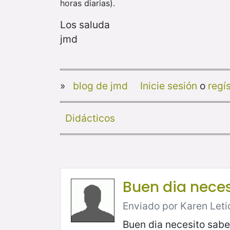
horas diarias).
Los saluda
jmd
»
blog de jmd
Inicie sesión
o
regí
Didácticos
Buen dia neces
Enviado por Karen Letic
Buen dia necesito sabe