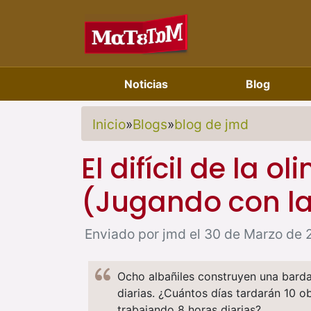
Noticias
Blog
Inicio
»
Blogs
»
blog de jmd
El difícil de la o
(Jugando con l
Enviado por jmd el 30 de Marzo de 2
Ocho albañiles construyen una barda
diarias. ¿Cuántos días tardarán 10 o
trabajando 8 horas diarias?