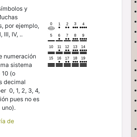
símbolos y
Muchas
s, por ejemplo,
II, IV, ..
de numeración
ama sistema
 10 (o
s decimal
 0, 1, 2, 3, 4,
ción pues no es
 uno).
ía de