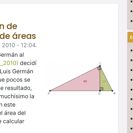
ón de
 de áreas
E
 2010 - 12:04.
Germán al
_2010)
decidí
, Luis Germán
ue pocos se
e resultado,
 muchísimo la
n este
l área del
e calcular