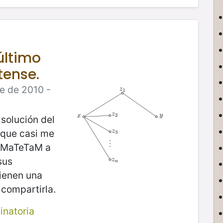
último
tense.
e de 2010 -
 solución del
que casi me
e MaTeTaM a
sus
tienen una
 compartirla.
inatoria