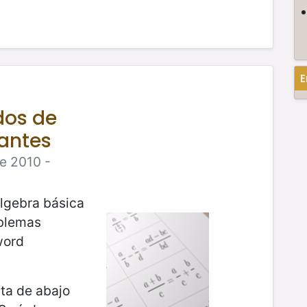
E
dos de
iantes
e 2010 -
lgebra básica
oblemas
word
sta de abajo