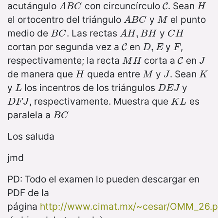
acutángulo
con circuncírculo
. Sean
A
B
C
C
H
C
A
B
C
H
el ortocentro del triángulo
y
el punto
A
B
C
M
A
B
C
M
medio de
. Las rectas
y
B
C
A
H
,
B
,
H
C
H
B
C
A
H
B
H
C
H
cortan por segunda vez a
en
y
,
C
D
,
,
E
F
C
D
E
F
respectivamente; la recta
corta a
en
M
H
C
J
C
M
H
J
de manera que
queda entre
y
. Sean
H
M
J
K
H
M
J
K
y
los incentros de los triángulos
y
L
D
E
J
L
D
E
J
, respectivamente. Muestra que
es
D
F
J
K
L
D
F
J
K
L
paralela a
B
C
B
C
Los saluda
jmd
PD: Todo el examen lo pueden descargar en
PDF de la
página
http://www.cimat.mx/~cesar/OMM_26.p