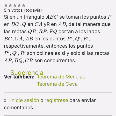
Sin votos (todavía)
Si en un triángulo
se toman los puntos
A
B
C
P
A
B
C
P
en
,
en
y
R en
, de tal manera que
B
C
Q
C
A
A
B
B
C
Q
C
A
A
B
las rectas
cortan a los lados
Q
R
,
,
R
P
,
P
Q
,
Q
R
R
P
P
Q
′
′
′
en los puntos
,
B
C
,
C
,
A
,
A
,
B
P
′
,
Q
,
′
,
R
,
′
B
C
C
A
A
B
P
Q
R
respectivamente, entonces los puntos
′
′
′
son colineales si y sólo si las rectas
P
′
,
Q
,
′
,
R
,
′
P
Q
R
son concurrentes.
A
P
,
B
,
Q
,
C
,
R
A
P
B
Q
C
R
Sugerencia
Ver también:
Teorema de Menelao
Teorema de Ceva
»
Inicie sesión
o
regístrese
para enviar
comentarios