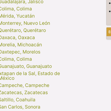
Guadalajara, Jalisco
Colima, Colima
Mérida, Yucatán
Monterrey, Nuevo León
Querétaro, Querétaro
E
Oaxaca, Oaxaca
Morelia, Michoacán
Oaxtepec, Morelos
Colima, Colima
Guanajuato, Guanajuato
Ixtapan de la Sal, Estado de
México
Campeche, Campeche
Zacatecas, Zacatecas
Saltillo, Coahuila
San Carlos, Sonora