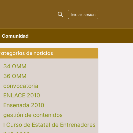
Iniciar sesión
Comunidad
ategorías de noticias
34 OMM
36 OMM
convocatoria
ENLACE 2010
Ensenada 2010
gestión de contenidos
I Curso de Estatal de Entrenadores