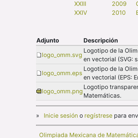
XXIII
2009
XXIV
2010
Adjunto
Descripción
Logotipo de la Oli
logo_omm.svg
en vectorial (SVG: 
Logotipo de la Oli
logo_omm.eps
en vectorial (EPS: 
Logotipo transpare
logo_omm.png
Matemáticas.
»
Inicie sesión
o
regístrese
para env
Olimpiada Mexicana de Matemátic