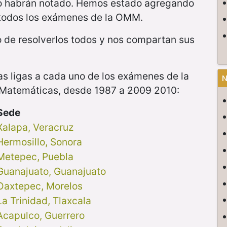
o habrán notado. Hemos estado agregando
 todos los exámenes de la OMM.
o de resolverlos todos y nos compartan sus
as ligas a cada uno de los exámenes de la
N
Matemáticas, desde 1987 a
2009
2010:
Sede
Xalapa, Veracruz
Hermosillo, Sonora
Metepec, Puebla
Guanajuato, Guanajuato
Oaxtepec, Morelos
La Trinidad, Tlaxcala
Acapulco, Guerrero