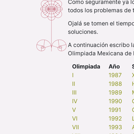
Como seguramente ya l
todos los problemas de
Ojalá se tomen el tiemp
soluciones.
A continuación escribo l
Olimpiada Mexicana de 
Olimpiada
Año
I
1987
II
1988
III
1989
IV
1990
V
1991
VI
1992
VII
1993