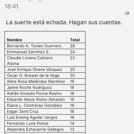
18:41.
La suerte está echada. Hagan sus cuentas.
Nombre
Total
Bernardo A. Tovías Guerrero
29
Emmanuel Sánchez S.
24
Claudia Lorena Cabrera
23
Arjona
José Enrique Olvera Vázquez
20
Óscar G. Brewer de la Vega
20
Alma Rosa Meléndez Martínez
19
Jaime Roche Rodríguez
18
Adrián Ernesto Ponce Rostro
18
Eduardo Alexis Romo Almazán
16
Diana L. Contreras González
16
Edgar Zenil Cruz
16
Luis Erwing Aguilar Vargas
16
Fernando Luna Ponce
14
Alejandra Echavarría Gallegos
13