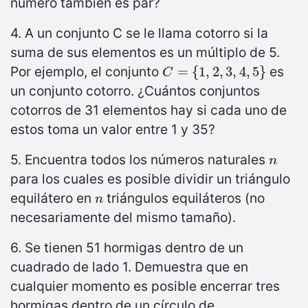
número también es par?
4. A un conjunto C se le llama cotorro si la
suma de sus elementos es un múltiplo de 5.
Por ejemplo, el conjunto
es
C
=
=
{
1
,
{
2
1
,
3
,
2
,
4
,
,
3
5
,
}
4
,
5
}
C
un conjunto cotorro. ¿Cuántos conjuntos
cotorros de 31 elementos hay si cada uno de
estos toma un valor entre 1 y 35?
5. Encuentra todos los números naturales
n
n
para los cuales es posible dividir un triángulo
equilátero en
triángulos equiláteros (no
n
n
necesariamente del mismo tamaño).
6. Se tienen 51 hormigas dentro de un
cuadrado de lado 1. Demuestra que en
cualquier momento es posible encerrar tres
hormigas dentro de un círculo de