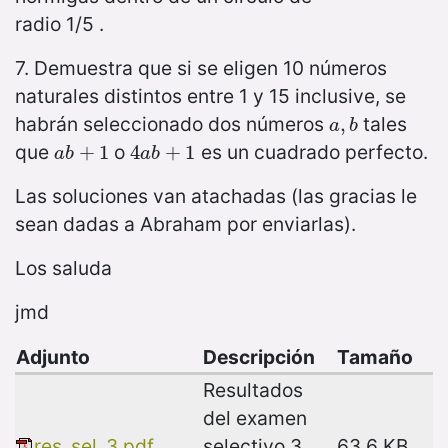
radio 1/5 .
7. Demuestra que si se eligen 10 números
naturales distintos entre 1 y 15 inclusive, se
habrán seleccionado dos números
tales
a
,
,
b
a
b
que
o
es un cuadrado perfecto.
a
b
+
+
1
1
4
4
a
b
+
+
1
1
a
b
a
b
Las soluciones van atachadas (las gracias le
sean dadas a Abraham por enviarlas).
Los saluda
jmd
Adjunto
Descripción
Tamaño
Resultados
del examen
res_sel_3.pdf
selectivo 3
63.6 KB