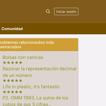
Iniciar sesión
Comunidad
roblemas relacionados más
estacados
Bolsas con canicas
Razonar la representación decimal
de un número
Life in plastic, it's fantastic
P2. OMM 1993. La suma de los
cubos de sus 3 cifras...