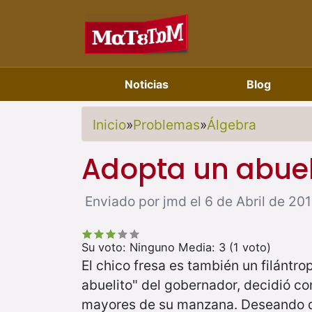
Noticias
Blog
Inicio
»
Problemas
»
Álgebra
Adopta un abuel
Enviado por jmd el 6 de Abril de 201
Su voto:
Ninguno
Media:
3
(
1
voto)
El chico fresa es también un filántro
abuelito" del gobernador, decidió cont
mayores de su manzana. Deseando qu