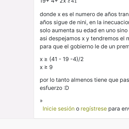
19+ 4+ 2x
≥ 41
donde x es el numero de años tran
años sigue de nini, en la inecuaci
solo aumenta su edad en uno sino t
asi despejamos x y tendremos el m
para que el gobierno le de un prem
x ≥ (41 - 19 -4)/2
x ≥ 9
por lo tanto almenos tiene que pa
esfuerzo :D
»
Inicie sesión
o
regístrese
para en