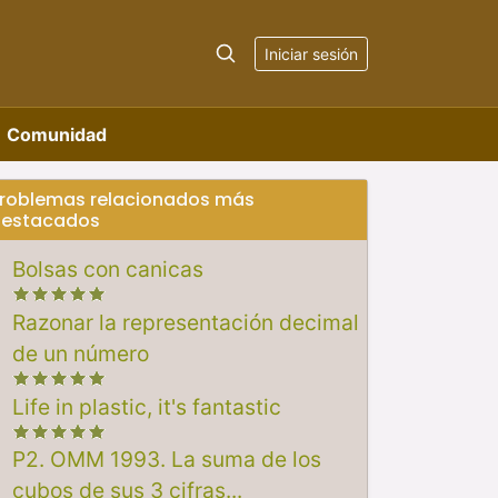
Iniciar sesión
Comunidad
roblemas relacionados más
estacados
Bolsas con canicas
Razonar la representación decimal
de un número
Life in plastic, it's fantastic
P2. OMM 1993. La suma de los
cubos de sus 3 cifras...