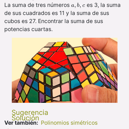
La suma de tres números
es 3, la suma
a
,
,
b
,
,
c
a
b
c
de sus cuadrados es 11 y la suma de sus
cubos es 27. Encontrar la suma de sus
potencias cuartas.
Sugerencia
Solución
Ver también:
Polinomios simétricos