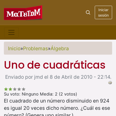
Iniciar
sesión
Inicio
»
Problemas
»
Álgebra
Uno de cuadráticas
Enviado por jmd el 8 de Abril de 2010 - 22:14.
Su voto:
Ninguno
Media:
2
(
2
votos)
El cuadrado de un número disminuido en 924
es igual 20 veces dicho número. ¿Cuál es ese
número? (Genera uno similar.)