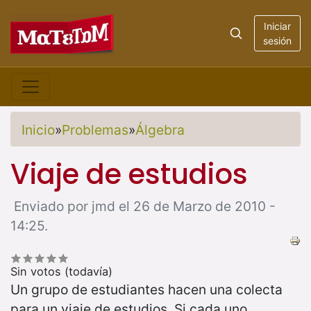
Iniciar
sesión
Inicio
»
Problemas
»
Álgebra
Viaje de estudios
Enviado por jmd el 26 de Marzo de 2010 -
14:25.
Sin votos (todavía)
Un grupo de estudiantes hacen una colecta
para un viaje de estudios. Si cada uno