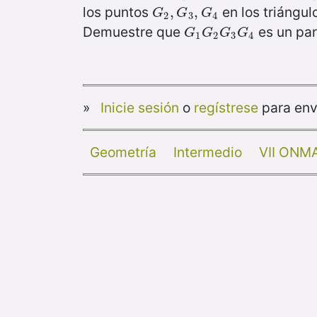
los puntos
en los triángu
G
2
,
,
G
3
,
,
G
4
G
G
G
2
3
4
Demuestre que
es un par
G
1
G
2
G
3
G
4
G
G
G
G
1
2
3
4
»
Inicie sesión
o
regístrese
para env
Geometría
Intermedio
VII ONM