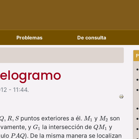
Problemas
De consulta
P
lelogramo
12 - 11:44.
puntos exteriores a él.
y
son
Q
,
R
,
,
S
,
M
1
M
2
Q
R
S
M
M
1
2
tivamente, y
la intersección de
y
G
1
Q
M
1
G
Q
M
1
1
gulo
). De la misma manera se localizan
P
A
Q
P
A
Q