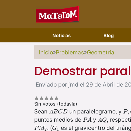
Noticias
Blog
Inicio
»
Problemas
»
Geometría
Demostrar para
Enviado por jmd el 29 de Abril de 20
Sin votos (todavía)
Sean
un paralelogramo, y
A
B
C
D
P
,
,
A
B
C
D
P
puntos medios de
y
, respec
P
A
A
Q
P
A
A
Q
. (
es el gravicentro del trián
P
M
2
G
1
P
M
G
2
1