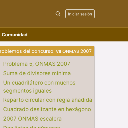
Iniciar sesión
Comunidad
roblemas del concurso: VII ONMAS 2007
Problema 5, ONMAS 2007
Suma de divisores mínima
Un cuadrilátero con muchos
segmentos iguales
Reparto circular con regla añadida
Cuadrado deslizante en hexágono
2007 ONMAS escalera
Dos listas de números