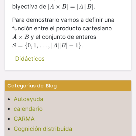
biyectiva de
.
|
|
A
×
×
B
|
=
|
|
A
=
|
|
B
|
|
|
|
|
A
B
A
B
Para demostrarlo vamos a definir una
función entre el producto cartesiano
y el conjunto de enteros
A
×
×
B
A
B
.
S
=
=
{
0
{
,
1
0
,
.
,
.
.
1
,
|
,
A
.
|
.
|
.
B
,
|
|
−
1
|
}
|
|
−
1
}
S
A
B
Didácticos
Categorías del Blog
Autoayuda
calendario
CARMA
Cognición distribuida