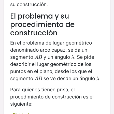
su construcción.
El problema y su
procedimiento de
construcción
En el problema de lugar geométrico
denominado arco capaz, se da un
segmento
y un ángulo
. Se pide
A
B
λ
A
B
λ
describir el lugar geométrico de los
puntos en el plano, desde los que el
segmento
se ve desde un ángulo
.
A
B
λ
A
B
λ
Para quienes tienen prisa, el
procedimiento de construcción es el
siguiente: