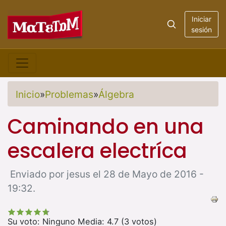
Iniciar
sesión
Inicio
»
Problemas
»
Álgebra
Caminando en una
escalera electríca
Enviado por jesus el 28 de Mayo de 2016 -
19:32.
Su voto:
Ninguno
Media:
4.7
(
3
votos)