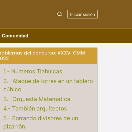
Iniciar sesión
Comunidad
roblemas del concurso: XXXVI OMM
022
1.- Números Tlahuicas
2.- Ataque de torres en un tablero
cúbico.
3.- Orquesta Matemática
4.- También arquitectos
5.- Borrando divisores de un
pizarrón