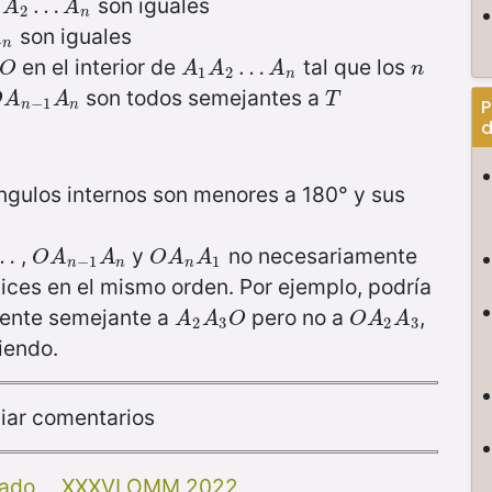
son iguales
A
2
…
…
A
n
A
A
1
2
n
son iguales
A
n
en el interior de
tal que los
O
A
1
A
2
…
…
A
n
n
O
A
A
A
n
1
2
n
son todos semejantes a
O
A
n
−
1
A
n
T
O
A
A
T
−
1
P
n
n
d
ngulos internos son menores a 180° y sus
,
y
no necesariamente
…
…
O
A
n
−
1
A
n
O
A
n
A
1
O
A
A
O
A
A
−
1
1
n
n
n
ices en el mismo orden. Por ejemplo, podría
mente semejante a
pero no a
,
A
2
A
3
O
O
A
2
A
3
A
A
O
O
A
A
2
3
2
3
iendo.
iar comentarios
ado
XXXVI OMM 2022