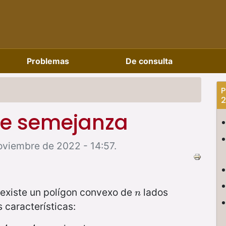
Problemas
De consulta
P
2
 de semejanza
oviembre de 2022 - 14:57.
e existe un polígon convexo de
lados
n
n
s características: