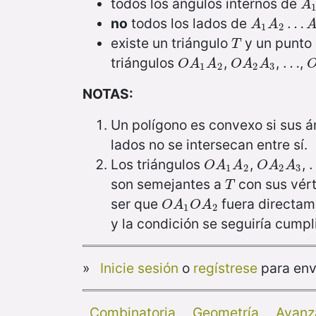
todos los ángulos internos de
A
1
A
no
todos los lados de
A
1
A
2
…
…
A
n
A
A
1
2
existe un triángulo
y un punto
T
T
triángulos
,
,
,
O
A
1
A
2
O
A
2
A
3
…
…
O
A
A
O
A
A
1
2
2
3
NOTAS:
Un polígono es convexo si sus á
lados no se intersecan entre sí.
Los triángulos
,
,
O
A
1
A
2
O
A
2
A
3
O
A
A
O
A
A
1
2
2
3
son semejantes a
con sus vért
T
T
ser que
fuera directa
O
A
1
O
A
2
O
A
O
A
1
2
y la condición se seguiría cumpl
»
Inicie sesión
o
regístrese
para env
Combinatoria
Geometría
Avanz