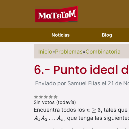
Noticias
Blog
Inicio
»
Problemas
»
Combinatoria
6.- Punto ideal
Enviado por Samuel Elias el 21 de N
Sin votos (todavía)
Encuentra todos los
, tales qu
n
≥
≥
3
3
n
, que tenga las siguiente
A
1
A
2
…
…
A
n
A
A
A
1
2
n