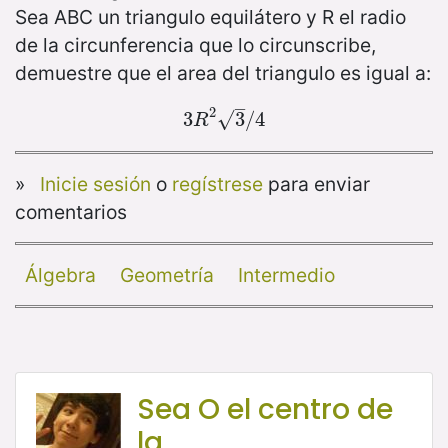
Sea ABC un triangulo equilátero y R el radio
de la circunferencia que lo circunscribe,
demuestre que el area del triangulo es igual a:
–
2
3
3
R
2
3
3
/
/
4
4
√
R
»
Inicie sesión
o
regístrese
para enviar
comentarios
Álgebra
Geometría
Intermedio
Sea O el centro de
la