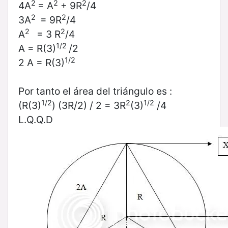
2
2
2
4A
= A
+ 9R
/4
2
2
3A
= 9R
/4
2
2
A
= 3 R
/4
1/2
A = R(3)
/2
1/2
2 A = R(3)
Por tanto el área del triángulo es :
1/2
2
1/2
(R(3)
) (3R/2) / 2 = 3R
(3)
/4
L.Q.Q.D