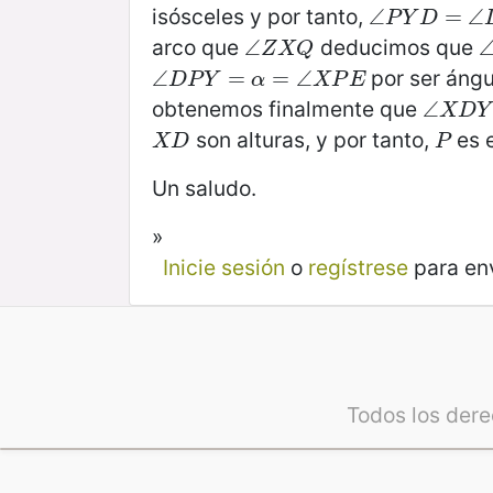
isósceles y por tanto,
∠
∠
P
Y
D
=
=
∠
D
∠
Y
P
Y
D
arco que
deducimos que
∠
∠
Z
X
Q
Z
X
Q
por ser ángu
∠
∠
D
P
Y
=
α
=
=
∠
X
=
P
∠
E
D
P
Y
α
X
P
E
obtenemos finalmente que
∠
∠
X
D
Y
X
D
Y
son alturas, y por tanto,
es e
X
D
P
X
D
P
Un saludo.
»
Inicie sesión
o
regístrese
para en
Todos los der