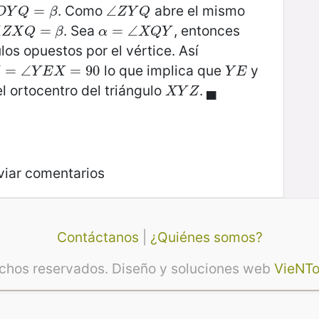
. Como
abre el mismo
Q
=
β
=
∠
∠
Z
Y
Q
D
Y
Q
β
Z
Y
Q
. Sea
, entonces
∠
∠
Z
X
Q
=
=
β
α
=
=
∠
∠
X
Q
Y
Z
X
Q
β
α
X
Q
Y
los opuestos por el vértice. Así
lo que implica que
y
=
∠
=
Y
∠
E
X
=
90
=
90
Y
E
Y
E
X
Y
E
l ortocentro del triángulo
. ▄
X
Y
Z
X
Y
Z
viar comentarios
Contáctanos
|
¿Quiénes somos?
echos reservados. Diseño y soluciones web
VieNTo