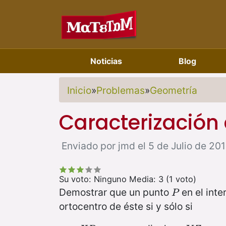
Noticias
Blog
Inicio
»
Problemas
»
Geometría
Caracterización 
Enviado por jmd el 5 de Julio de 2011
Su voto:
Ninguno
Media:
3
(
1
voto)
Demostrar que un punto
en el inte
P
P
ortocentro de éste si y sólo si