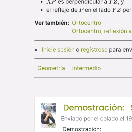
es perpendicular a
, y
X
P
Y
Z
X
P
Y
Z
el reflejo de
en el lado
per
P
Y
Z
P
Y
Z
Ver también:
Ortocentro
Ortocentro, reflexión a
»
Inicie sesión
o
regístrese
para env
Geometría
Intermedio
Demostración: S
Enviado por el colado el 19
Demostración: