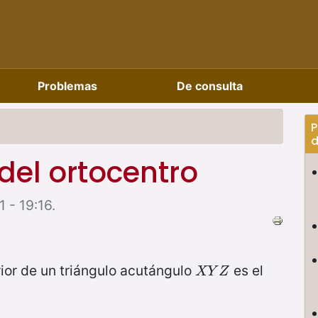
Problemas
De consulta
P
d
del ortocentro
 - 19:16.
rior de un triángulo acutángulo
es el
X
Y
Z
X
Y
Z