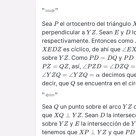
"
"⟹"
⟹
"
Sea
el ortocentro del triángulo
P
X
P
perpendicular a
. Sean
y
l
Y
Z
E
D
Y
Z
E
D
respectivamente. Entonces como
es cíclico, de ahí que
X
E
D
Z
∠
∠
E
X
X
E
D
Z
E
sobre
. Como
y
Y
Z
P
D
=
=
D
Q
P
D
Y
Z
P
D
D
Q
P
D
, así,
P
Z
=
=
Q
Z
∠
∠
P
Z
D
=
=
∠
D
∠
Z
Q
=
α
=
P
Z
Q
Z
P
Z
D
D
Z
Q
decimos que 
∠
∠
Y
Z
Q
=
=
∠
Y
∠
Z
Q
=
α
=
Y
Z
Q
Y
Z
Q
α
decir, que
se encuentra en el ci
Q
Q
"
"⟸"
⟸
"
Sea
un punto sobre el arco
d
Q
Y
Z
Q
Y
Z
que
. Sean
la interse
X
Q
⊥
⊥
Y
Z
D
X
Q
Y
Z
D
sobre
y
la intersección de
Y
Z
E
Y
Y
Z
E
Y
tenemos que
y que
X
P
⊥
⊥
Y
Z
P
D
X
P
Y
Z
P
D