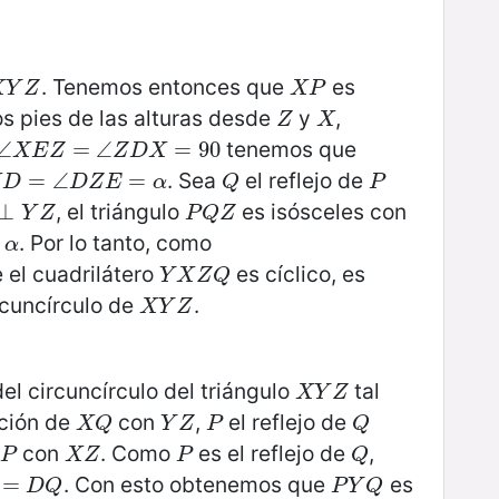
. Tenemos entonces que
es
Y
Z
X
P
X
Y
Z
X
P
os pies de las alturas desde
y
,
Z
X
Z
X
tenemos que
∠
∠
X
E
Z
=
∠
=
Z
∠
D
X
=
90
=
90
X
E
Z
Z
D
X
. Sea
el reflejo de
D
=
∠
=
D
∠
Z
E
=
α
=
Q
P
X
D
D
Z
E
α
Q
P
, el triángulo
es isósceles con
⊥
⊥
Y
Z
P
Q
Z
Y
Z
P
Q
Z
. Por lo tanto, como
α
el cuadrilátero
es cíclico, es
Y
X
Z
Q
Y
X
Z
Q
rcuncírculo de
.
X
Y
Z
X
Y
Z
el circuncírculo del triángulo
tal
X
Y
Z
X
Y
Z
cción de
con
,
el reflejo de
X
Q
Y
Z
P
Q
X
Q
Y
Z
P
Q
con
. Como
es el reflejo de
,
P
X
Z
P
Q
P
X
Z
P
Q
. Con esto obtenemos que
es
=
=
D
Q
P
Y
Q
D
Q
P
Y
Q