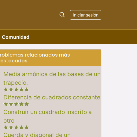
Iniciar sesión
Comunidad
roblemas relacionados más
estacados
Media armónica de las bases de un
trapecio.
Diferencia de cuadrados constante
Construir un cuadrado inscrito a
otro
Cuerda y diagonal de un