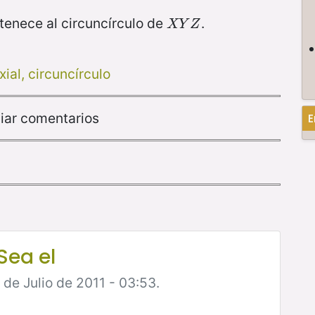
tenece al circuncírculo de
.
X
Y
Z
X
Y
Z
xial, circuncírculo
iar comentarios
E
ea el
 de Julio de 2011 - 03:53.