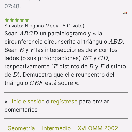
07:48.
Su voto:
Ninguno
Media:
5
(
1
voto)
Sean
un paralelogramo y
la
A
B
C
D
κ
A
B
C
D
κ
circunferencia circunscrita al triángulo
.
A
B
D
A
B
D
Sean
y
las intersecciones de
con los
E
F
κ
E
F
κ
lados (o sus prolongaciones)
y
,
B
C
C
D
B
C
C
D
respectivamente (
distinto de
y
distinto
E
B
F
E
B
F
de
). Demuestra que el circuncentro del
D
D
triángulo
está sobre
.
C
E
F
κ
C
E
F
κ
»
Inicie sesión
o
regístrese
para enviar
comentarios
Geometría
Intermedio
XVI OMM 2002